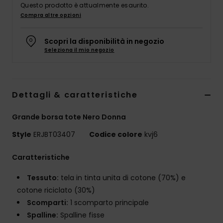
Questo prodotto è attualmente esaurito.
Abbigliame
Compra altre opzioni
Accessori
Scopri la disponibilità in negozio
Seleziona il mio negozio
Calzature
Dettagli & caratteristiche
Fitness
Grande borsa tote Nero Donna
Snow
Style
ERJBT03407
Codice colore
kvj6
Swim
Caratteristiche
Tessuto:
tela in tinta unita di cotone (70%) e
cotone riciclato (30%)
Scomparti:
1 scomparto principale
Spalline:
Spalline fisse