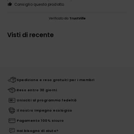
Consiglio questo prodotto
Verificato da
TrustVille
Visti di recente
Spedizione e reso gratuiti per i membri
Reso entro 30 giorni
Unisciti al programma fedeltà
Il nostro impegno ecologico
Pagamento 100% sicuro
Hai bisogno di aiuto?