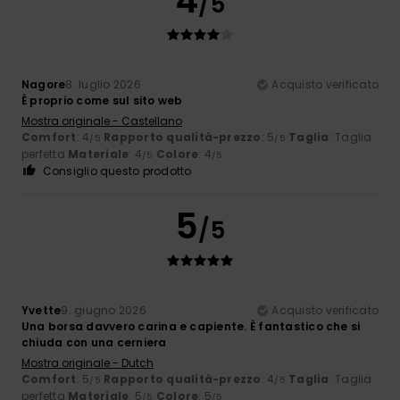
4
/5
Nagore
8. luglio 2026
Acquisto verificato
È proprio come sul sito web
Mostra originale - Castellano
Comfort
: 4
Rapporto qualità-prezzo
: 5
Taglia
: Taglia
/5
/5
perfetta
Materiale
: 4
Colore
: 4
/5
/5
Consiglio questo prodotto
5
/5
Yvette
9. giugno 2026
Acquisto verificato
Una borsa davvero carina e capiente. È fantastico che si
chiuda con una cerniera
Mostra originale - Dutch
Comfort
: 5
Rapporto qualità-prezzo
: 4
Taglia
: Taglia
/5
/5
perfetta
Materiale
: 5
Colore
: 5
/5
/5