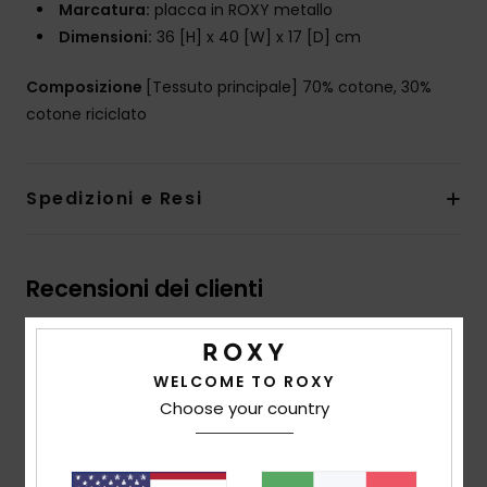
Marcatura:
placca in ROXY metallo
Dimensioni:
36 [H] x 40 [W] x 17 [D] cm
Composizione
[Tessuto principale] 70% cotone, 30%
cotone riciclato
Spedizioni e Resi
Recensioni dei clienti
Punteggio medio
WELCOME TO ROXY
4.5
Choose your country
/5