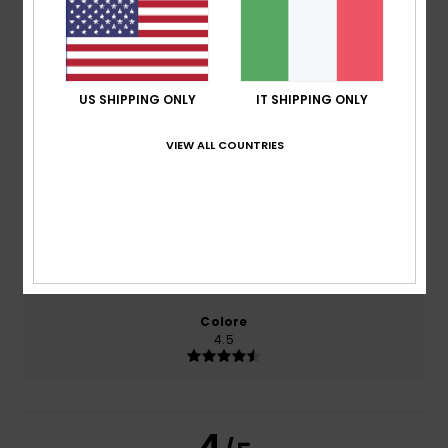
basato su
2 recensioni verificate
dal giugno 2026
Il 100% dei nostri clienti consiglia questo prodotto
Comfort
4.5
US SHIPPING ONLY
IT SHIPPING ONLY
VIEW ALL COUNTRIES
Rapporto qualità-prezzo
4.5
Taglia
Materiale
4.5
Troppo piccolo
Troppo grande
Colore
4.5