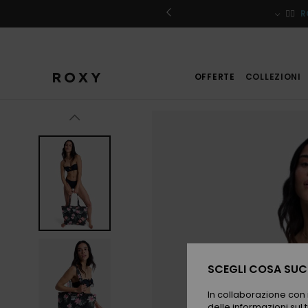
Salta
alle
iviti
🏄‍♀️
R
informazioni
sul
prodotto
OFFERTE
COLLEZIONI
SCEGLI COSA SUCC
In collaborazione con i
delle informazioni sul t