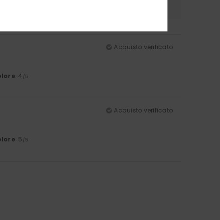
Acquisto verificato
lore
: 4
/5
Acquisto verificato
lore
: 5
/5