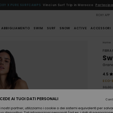
OXY X PURE SURFCAMPS
Vinci un Surf Trip in Marocco
Partecipa
ROXY APP
ABBIGLIAMENTO
SWIM
SURF
SNOW
ACTIVE
ACCESSORI
Home
FIBRA
Sw
Gran
4.5
ECO-
30,00
18,
EDE AI TUOI DATI PERSONALI
Cont
OFFER
 nostri partner, utilizziamo i cookie o dei sistemi equivalenti per sal
uo dispositivo. Tali informazioni personali (ad es. i dati di navigazione e