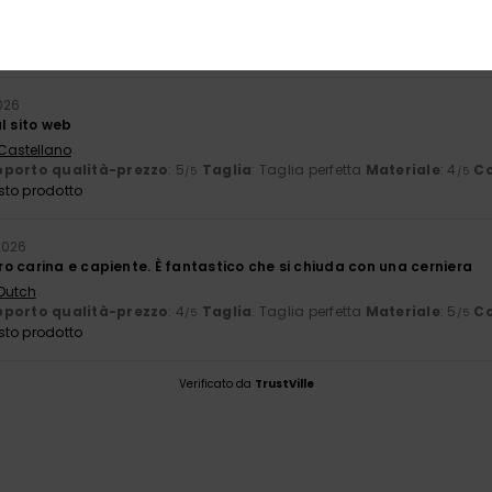
Troppo piccolo
Troppo grande
2026
l sito web
 Castellano
porto qualità-prezzo
: 5
Taglia
: Taglia perfetta
Materiale
: 4
Co
/5
/5
sto prodotto
2026
o carina e capiente. È fantastico che si chiuda con una cerniera
 Dutch
porto qualità-prezzo
: 4
Taglia
: Taglia perfetta
Materiale
: 5
Co
/5
/5
sto prodotto
Verificato da
TrustVille