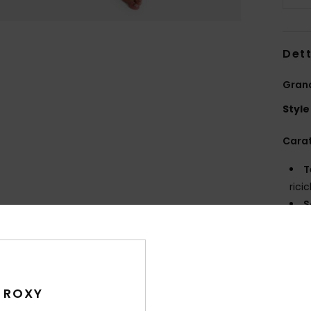
Dett
Gran
Style
Carat
T
rici
S
S
M
D
Comp
 ROXY
ricicl