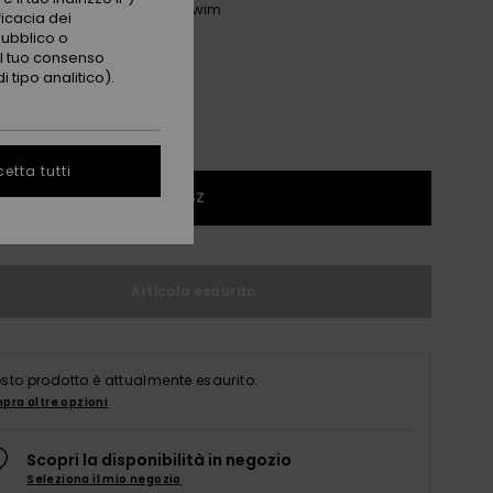
Anthracite Paradise Fleur Swim
i
ficacia dei
pubblico o
 il tuo consenso
 tipo analitico).
etta tutti
1SZ
Articolo esaurito
sto prodotto è attualmente esaurito.
pra altre opzioni
Scopri la disponibilità in negozio
Seleziona il mio negozio