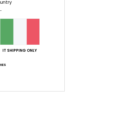
untry
Sped
IT SHIPPING ONLY
IES
Punteggio medio
4.5
/5
basato su
2 recensioni verificate
dal giugno 2026
Il 100% dei nostri clienti consiglia questo prodotto
orto qualità-prezzo
Taglia
Mate
4.5
4