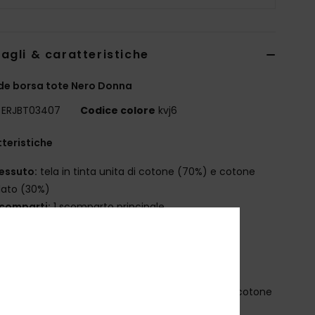
agli & caratteristiche
de borsa tote Nero Donna
ERJBT03407
Codice colore
kvj6
teristiche
essuto:
tela in tinta unita di cotone (70%) e cotone
clato (30%)
comparti:
1 scomparto principale
palline:
Spalline fisse
arcatura:
placca in ROXY metallo
imensioni:
36 [H] x 40 [W] x 17 [D] cm
osizione
[Tessuto principale] 70% cotone, 30% cotone
ato