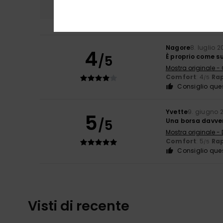
Nagore
8. luglio 
4
/5
È proprio come su
Mostra originale -
Comfort
: 4
Rap
/5
Consiglio que
Yvette
9. giugno 
5
/5
Una borsa davver
Mostra originale -
Comfort
: 5
Rap
/5
Consiglio que
Visti di recente