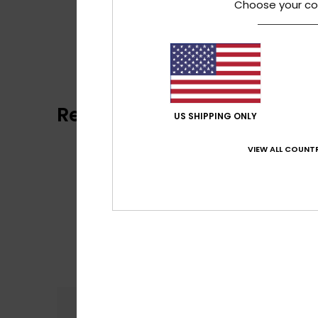
Choose your co
Recensioni dei clienti
US SHIPPING ONLY
VIEW ALL COUNTR
Comfort
Rapp
4.5