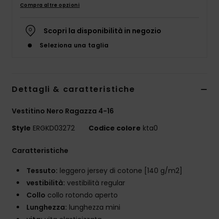
Abbigliame
Compra altre opzioni
Scopri la disponibilità in negozio
Accessori
Seleziona una taglia
Calzature
Dettagli & caratteristiche
Fitness
Vestitino Nero Ragazza 4-16
Snow
Style
ERGKD03272
Codice colore
kta0
Swim
Caratteristiche
Tessuto:
leggero jersey di cotone [140 g/m2]
vestibilità:
vestibilità regular
Collo
collo rotondo aperto
Lunghezza:
lunghezza mini