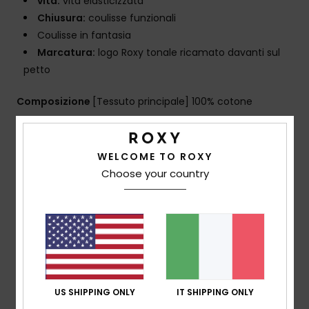
vita:
vita elasticizzata
Chiusura:
coulisse funzionali
Coulisse in fantasia
Marcatura:
logo Roxy tonale ricamato davanti sul
petto
Composizione
[Tessuto principale] 100% cotone
Spedizioni e Resi
WELCOME TO ROXY
Choose your country
Recensioni dei clienti
Punteggio medio
5.0
US SHIPPING ONLY
IT SHIPPING ONLY
/5