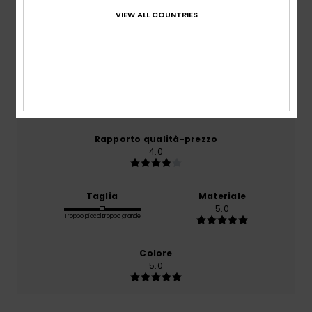
VIEW ALL COUNTRIES
basato su
1 recensioni verificate
dal giugno 2026
Il 0% dei nostri clienti consiglia questo prodotto
Comfort
5.0
Rapporto qualità-prezzo
4.0
Taglia
Materiale
5.0
Troppo piccolo
Troppo grande
Colore
5.0