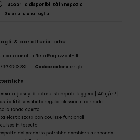
Scopri la disponibilità in negozio
Seleziona una taglia
agli & caratteristiche
to con canotta Nero Ragazza 4-16
ERGKD03281
Codice colore
xmgb
teristiche
essuto:
jersey di cotone stampato leggero [140 g/m²]
estibilità:
vestibilità regular classica e comoda
collo tondo aperto
ita elasticizzata con coulisse funzionali
oulisse in tessuto
'aspetto del prodotto potrebbe cambiare a seconda