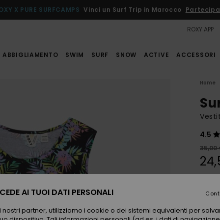
OXY X PURE SURFCAMPS
Vinci un Surf Trip in Marocco
Partecipa
ROXY APP
ABBIGLIAMENTO
SWIM
SURF
SNOW
ACTIVE
ACCESSORI
Home
Su
Vesti
4.5
35,00
24,
OFFER
EDE AI TUOI DATI PERSONALI
Cont
Color
 nostri partner, utilizziamo i cookie o dei sistemi equivalenti per sal
uo dispositivo. Tali informazioni personali (ad es. i dati di navigazione e