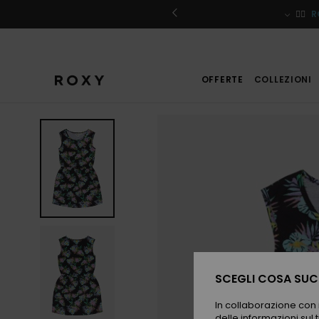
Salta
alle
iviti
🏄‍♀️
R
informazioni
sul
prodotto
OFFERTE
COLLEZIONI
SCEGLI COSA SUCC
In collaborazione con i
delle informazioni sul t