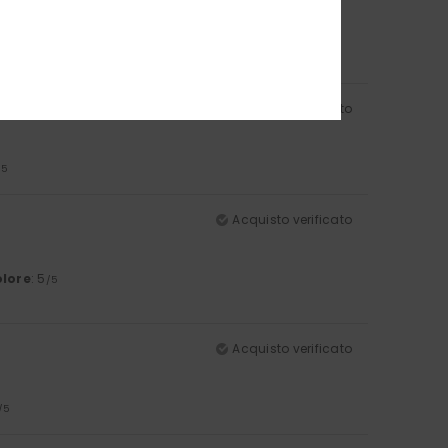
Acquisto verificato
/5
Acquisto verificato
lore
: 5
/5
Acquisto verificato
/5