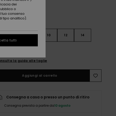
ficacia dei
pubblico o
 il tuo consenso
 tipo analitico).
6
8
10
12
14
etta tutti
nsulta la guida alle taglie
Aggiungi al carrello
Consegna a casa o presso un punto di ritiro
Consegna prevista a partire da
10 agosto