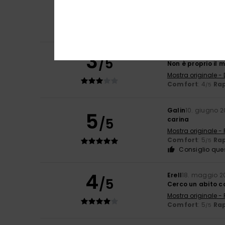
5
/5
Mostra originale -
Comfort
: 5
Tag
/5
Consiglio que
3
Yvonne
11. giugno
/5
Non è proprio il
Mostra originale -
Comfort
: 4
Rap
/5
Galin
10. giugno 
5
/5
carina
Mostra originale -
Comfort
: 5
Rap
/5
Consiglio que
4
Erell
18. maggio 2
/5
Cerco un abito c
Mostra originale -
Comfort
: 5
Rap
/5