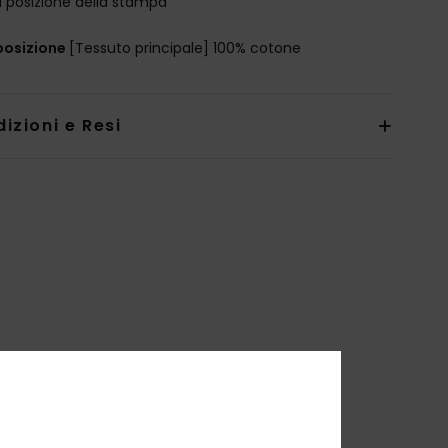
a posizione della stampa
osizione
[Tessuto principale] 100% cotone
izioni e Resi