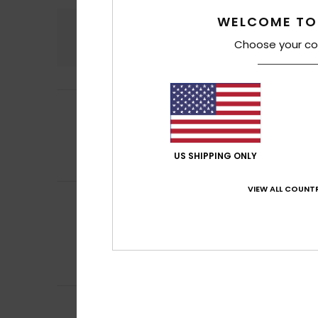
WELCOME TO
Comfort
Rapp
4.9
Choose your co
Cecile
6. luglio 20
5
/5
Molto leggero
Mostra originale -
Comfort
: 5
Rap
/5
US SHIPPING ONLY
Consiglio que
VIEW ALL COUNTR
Hannu
1. luglio 20
4
Vestito davvero c
/5
bambina di 6 ann
Mostra originale - 
Comfort
: 5
Rap
/5
Consiglio que
Violeta
27. giugn
Mi piace tantiss