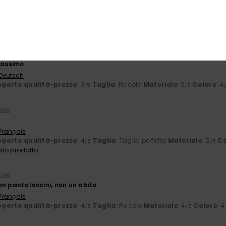
 Français
lia
: Troppo grande
Materiale
: 5
Colore
: 5
/5
/5
sto prodotto
 2026
 massimo
 Deutsch
porto qualità-prezzo
: 3
Taglia
: Piccolo
Materiale
: 3
Colore
: 4
/5
/5
2026
 Français
porto qualità-prezzo
: 4
Taglia
: Taglia perfetta
Materiale
: 5
Co
/5
/5
sto prodotto
026
on pantaloncini, non un abito
 Français
porto qualità-prezzo
: 4
Taglia
: Piccolo
Materiale
: 4
Colore
: 4
/5
/5