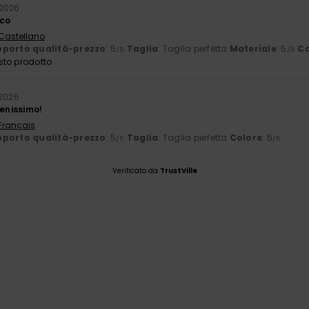
 2026
ico
 Castellano
porto qualità-prezzo
: 5
Taglia
: Taglia perfetta
Materiale
: 5
Co
/5
/5
sto prodotto
2026
benissimo!
 Français
porto qualità-prezzo
: 5
Taglia
: Taglia perfetta
Colore
: 5
/5
/5
Verificato da
TrustVille