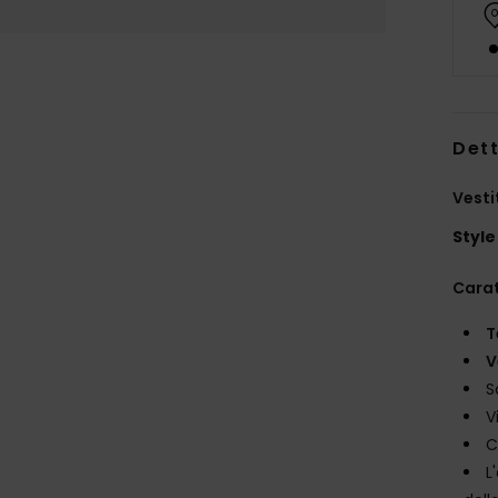
Dett
Vesti
Style
Carat
T
V
S
V
C
L