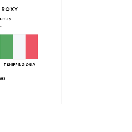
 ROXY
orto qualità-prezzo
Taglia
Mate
4.4
4
untry
Troppo piccolo
Troppo grande
26
 Français
porto qualità-prezzo
: 5
Taglia
: Troppo grande
Materiale
: 5
C
/5
/5
IT SHIPPING ONLY
sto prodotto
IES
26
arino, ma le taglie sono completamente sbagliate e vestono piccolo
i :D
English
porto qualità-prezzo
: 5
Taglia
: Troppo piccolo
Materiale
: 5
C
/5
/5
sto prodotto
o 2026
imo