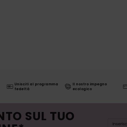
Unisciti al programma
Il nostro impegno
fedeltà
ecologico
NTO SUL TUO