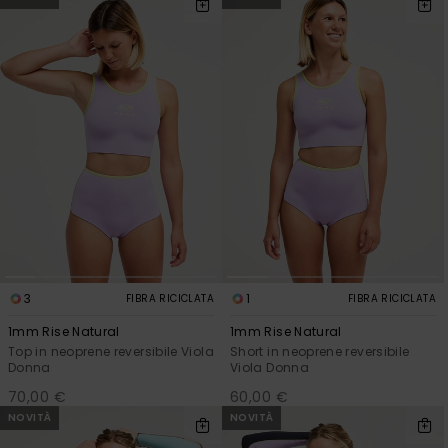
Sole
al nostro modulo
ROXY APP
Jumpsuits &
di contatto.
Playsuits
Borse tecni
Surf
Giacche da
Consulta
WISHLIST
Neve
le FAQ
Pantaloncini
Accessori s
Cartelle &
Astucci
Pantaloni 
Gonne
Neve
Accessori
Costumi da
Bagno
3
1
FIBRA RICICLATA
FIBRA RICICLATA
Mute da Su
1mm Rise Natural
1mm Rise Natural
Top in neoprene reversibile Viola
Short in neoprene reversibile
Lycra &
Donna
Viola Donna
Accessori
70,00 €
60,00 €
Neoprene
NOVITÀ
NOVITÀ