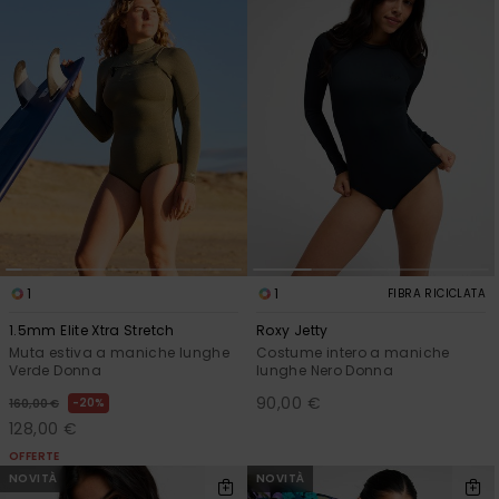
1
1
FIBRA RICICLATA
1.5mm Elite Xtra Stretch
Roxy Jetty
Muta estiva a maniche lunghe
Costume intero a maniche
Verde Donna
lunghe Nero Donna
90,00 €
20%
160,00 €
128,00 €
OFFERTE
NOVITÀ
NOVITÀ