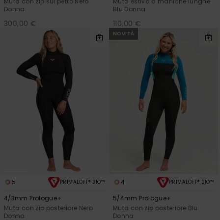
Muta con zip sul petto Nero
Muta estiva a maniche lunghe
Donna
Blu Donna
300,00 €
110,00 €
NOVITÀ
5
4
PRIMALOFT® BIO™
PRIMALOFT® BIO™
4/3mm Prologue+
5/4mm Prologue+
Muta con zip posteriore Nero
Muta con zip posteriore Blu
Donna
Donna