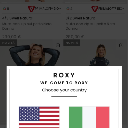
6
4
PRIMALOFT® BIO™
PRIMALOFT® BIO™
4/3 Swell Natural
3/2 Swell Natural
Muta con zip sul petto Nero
Muta con zip sul petto Nero
Donna
Donna
290,00 €
280,00 €
NOVITÀ
NOVITÀ
WELCOME TO ROXY
Choose your country