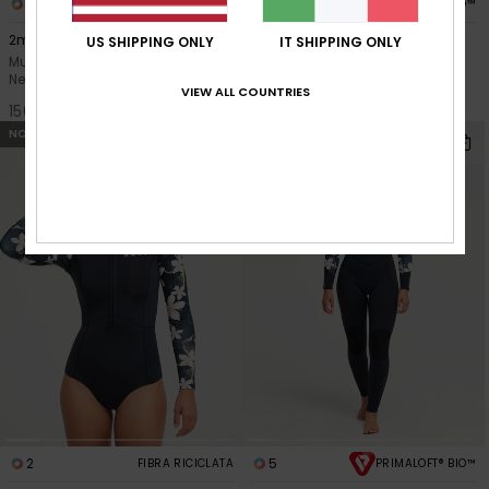
1
6
FIBRA RICICLATA
PRIMALOFT® BIO™
2mm Swell Natural
4/3 Swell Natural
US SHIPPING ONLY
IT SHIPPING ONLY
Muta estiva a maniche lunghe
Muta con zip sul petto Nero
Nero Donna
Donna
VIEW ALL COUNTRIES
150,00 €
290,00 €
NOVITÀ
NOVITÀ
2
5
FIBRA RICICLATA
PRIMALOFT® BIO™