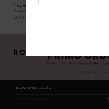
Roxy Aluminium Paddle 3 Pcs
Funboard 6'
Pagaia da SUP Nero Donna
Calza da surf
49,00 €
39,00 €
15% DI SCO
PRIMO ORD
Iscriviti e sarai al corrente delle ultim
(*) Offerta on-line
TROVA UN NEGOZIO