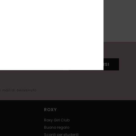
REGISTRARSI
la mail di benvenuto
ROXY
Roxy Girl Club
Buono regalo
Sconti per studenti