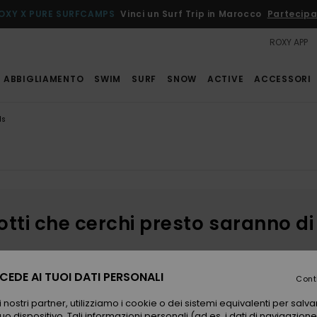
OXY X PURE SURFCAMPS
Vinci un Surf Trip in Marocco
Partecipa
ROXY APP
ABBIGLIAMENTO
SWIM
SURF
SNOW
ACTIVE
ACCESSORI
ds
otti che cerchi presto saranno di
EDE AI TUOI DATI PERSONALI
Cont
piacerti
 nostri partner, utilizziamo i cookie o dei sistemi equivalenti per sal
uo dispositivo. Tali informazioni personali (ad es. i dati di navigazione e