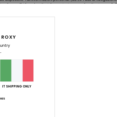
zzati per: offrirti contenuti e informazioni personalizzati, misurare l’ef
licità, per fornire annunci personalizzati, conoscere meglio il nostro 
 i prodotti dei nostri partner. Puoi configurare la tua scelta fornendo
cookie o negandolo ad altri tipi di cookie (ad esempio, alcuni cookie di
oni consulta la nostra
politica sui cookie
e
l'informativa sulla privacy
.
 ROXY
ei cookie
Acc
untry
IT SHIPPING ONLY
IES
1