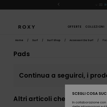
Salta
alla
iviti
🏄‍♀️
R
selezione
di
griglie
dei
prodotti
OFFERTE
COLLEZIONI
Home
Surf
Surf Shop
Accessori Da Surf
Pa
Pads
Continua a seguirci, i prod
SCEGLI COSA SUCC
Altri articoli che potrebbero 
In collaborazione con i
delle informazioni sul t