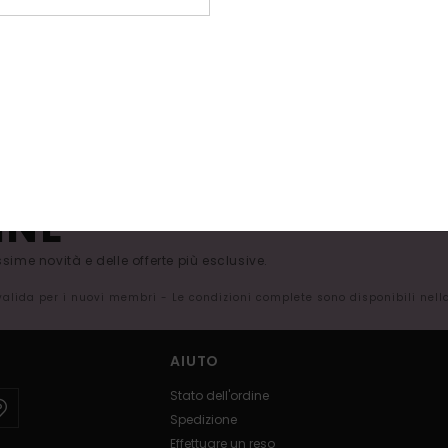
0"
Roxy Front
 Marrone Unisex
Traction pad da surf Rosa Unisex
39,00 €
NTO SUL TUO
INE*
issime novità e delle offerte più esclusive.
 valida per i nuovi membri - Le condizioni complete sono disponibili nel
AIUTO
Stato dell'ordine
Spedizione
Effettuare un reso