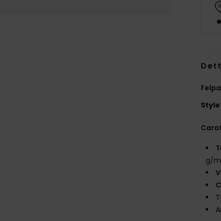
Dett
Felpa
Style
Carat
T
g/m
V
C
T
A