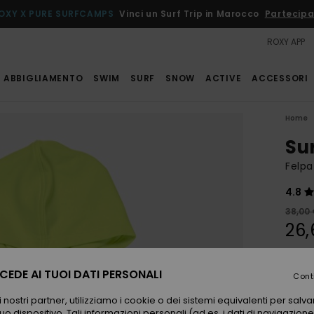
OXY X PURE SURFCAMPS
Vinci un Surf Trip in Marocco
Partecipa
ROXY APP
ABBIGLIAMENTO
SWIM
SURF
SNOW
ACTIVE
ACCESSORI
Home
Su
Felpa
4.8
38,00
26,
OFFER
EDE AI TUOI DATI PERSONALI
Cont
Color
 nostri partner, utilizziamo i cookie o dei sistemi equivalenti per sal
uo dispositivo. Tali informazioni personali (ad es. i dati di navigazione e