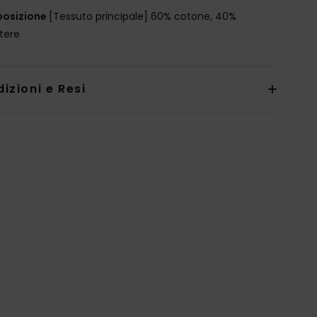
osizione
[Tessuto principale] 60% cotone, 40%
stere
izioni e Resi