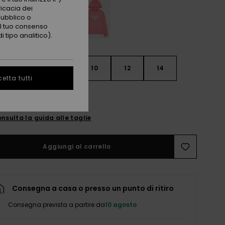
ficacia dei
pubblico o
 il tuo consenso
 tipo analitico).
6
8
10
12
14
etta tutti
nsulta la guida alle taglie
Aggiungi al carrello
Consegna a casa o presso un punto di ritiro
Consegna prevista a partire da
10 agosto