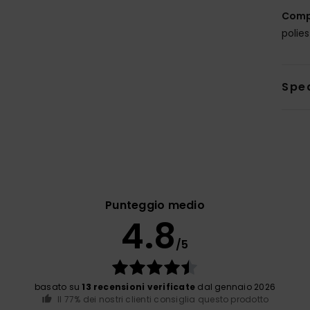
Comp
polie
Sped
Punteggio medio
4.8
/5
basato su
13 recensioni verificate
dal gennaio 2026
Il 77% dei nostri clienti consiglia questo prodotto