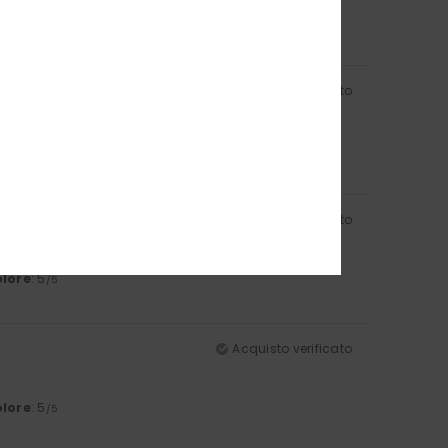
Acquisto verificato
lore
: 5
/5
Acquisto verificato
lore
: 5
/5
Acquisto verificato
lore
: 5
/5