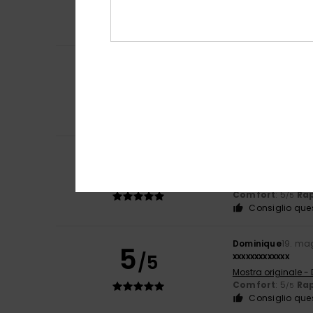
Mostra originale -
Colore
: 5
/5
Consiglio que
Sylvie
22. giugno 
5
/5
Confortevole
Mostra originale -
Comfort
: 5
Rap
/5
Consiglio que
Michele
25. magg
5
/5
Adoro questa fe
Mostra originale -
Comfort
: 5
Rap
/5
Consiglio que
Dominique
19. ma
5
/5
xxxxxxxxxxxxx
Mostra originale -
Comfort
: 5
Rap
/5
Consiglio que