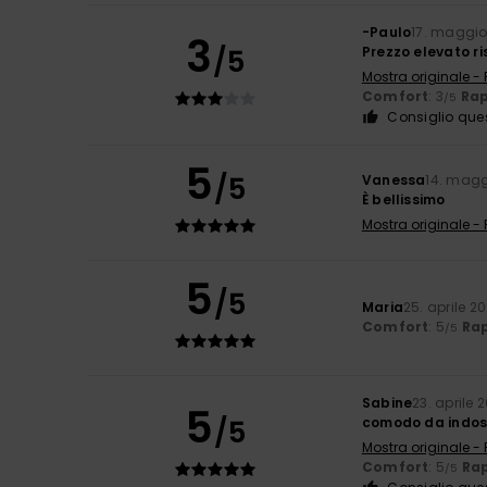
-Paulo
17. maggio
3
/5
Prezzo elevato ri
Mostra originale -
Comfort
: 3
Rap
/5
Consiglio que
5
/5
Vanessa
14. magg
È bellissimo
Mostra originale -
5
/5
Maria
25. aprile 2
Comfort
: 5
Rap
/5
Sabine
23. aprile 
5
/5
comodo da indossa
Mostra originale -
Comfort
: 5
Rap
/5