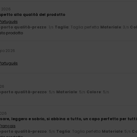
 2026
spetto alla qualità del prodotto
 Português
porto qualità-prezzo
: 1
Taglia
: Taglia perfetta
Materiale
: 3
Co
/5
/5
sto prodotto
io 2026
 Português
026
porto qualità-prezzo
: 5
Materiale
: 5
Colore
: 5
/5
/5
/5
2026
re, leggero e sobrio, si abbina a tutto, un capo perfetto per tutti 
 Français
porto qualità-prezzo
: 5
Taglia
: Taglia perfetta
Materiale
: 5
Co
/5
/5