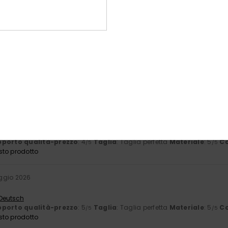
 Français
sto prodotto
2026
 Français
porto qualità-prezzo
: 5
Taglia
: Taglia perfetta
Materiale
: 5
Co
/5
/5
sto prodotto
io 2026
lpa
 Français
porto qualità-prezzo
: 4
Taglia
: Taglia perfetta
Materiale
: 5
Co
/5
/5
sto prodotto
ggio 2026
 Deutsch
porto qualità-prezzo
: 5
Taglia
: Taglia perfetta
Materiale
: 5
Co
/5
/5
sto prodotto