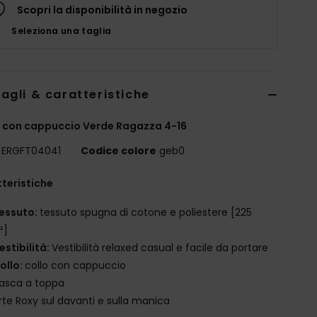
Scopri la disponibilità in negozio
Seleziona una taglia
agli & caratteristiche
 con cappuccio Verde Ragazza 4-16
ERGFT04041
Codice colore
geb0
teristiche
essuto:
tessuto spugna di cotone e poliestere [225
²]
estibilità:
Vestibilità relaxed casual e facile da portare
ollo:
collo con cappuccio
asca a toppa
rte Roxy sul davanti e sulla manica