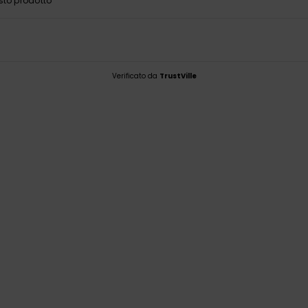
sto prodotto
Verificato da
TrustVille