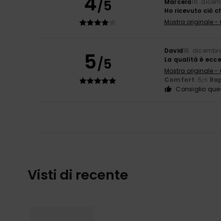
4
/5
Marcela
16. dice
Ho ricevuto ciò c
Mostra originale -
David
16. dicembr
5
/5
La qualità è ecce
Mostra originale -
Comfort
: 5
Rap
/5
Consiglio que
Visti di recente