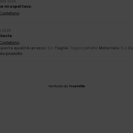
mbre 2025
he mi aspettavo.
 Castellano
e 2025
llente
 Castellano
porto qualità-prezzo
: 5
Taglia
: Taglia perfetta
Materiale
: 5
Co
/5
/5
sto prodotto
Verificato da
TrustVille