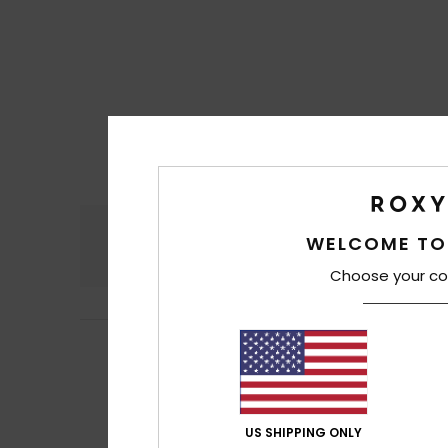
Comfort
Rapp
WELCOME TO
4.5
Choose your co
Nathalie
19. april
4
/5
.
Mostra originale -
Comfort
: 4
Rap
/5
Consiglio que
US SHIPPING ONLY