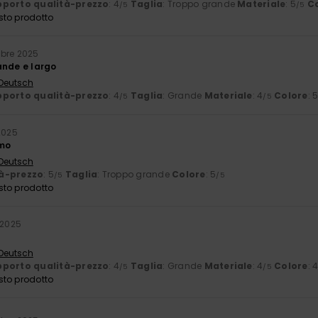
porto qualità-prezzo
: 4
Taglia
: Troppo grande
Materiale
: 5
C
/5
/5
sto prodotto
bre 2025
ande e largo
 Deutsch
porto qualità-prezzo
: 4
Taglia
: Grande
Materiale
: 4
Colore
: 
/5
/5
2025
imo
 Deutsch
à-prezzo
: 5
Taglia
: Troppo grande
Colore
: 5
/5
/5
sto prodotto
 2025
 Deutsch
porto qualità-prezzo
: 4
Taglia
: Grande
Materiale
: 4
Colore
: 
/5
/5
sto prodotto