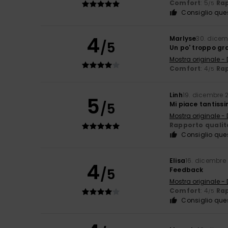
Comfort
: 5
Rap
/5
Consiglio que
4
Marlyse
30. dicem
/5
Un po' troppo gr
Mostra originale -
Comfort
: 4
Rap
/5
Linh
19. dicembre 
5
/5
Mi piace tantiss
Mostra originale -
Rapporto qualit
Consiglio que
Elisa
16. dicembre
4
/5
Feedback
Mostra originale -
Comfort
: 4
Rap
/5
Consiglio que