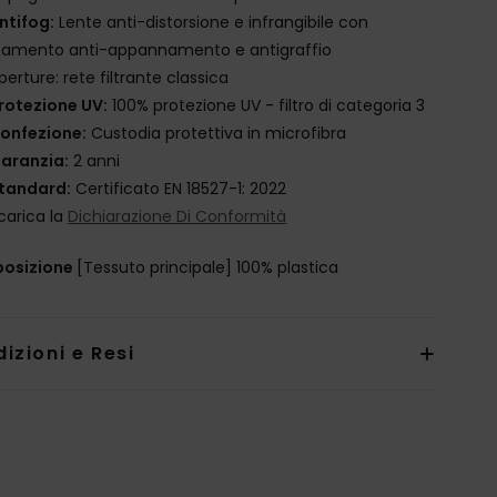
ntifog:
Lente anti-distorsione e infrangibile con
tamento anti-appannamento e antigraffio
perture: rete filtrante classica
rotezione UV:
100% protezione UV - filtro di categoria 3
onfezione:
Custodia protettiva in microfibra
aranzia:
2 anni
tandard:
Certificato EN 18527-1: 2022
carica la
Dichiarazione Di Conformità
osizione
[Tessuto principale] 100% plastica
izioni e Resi