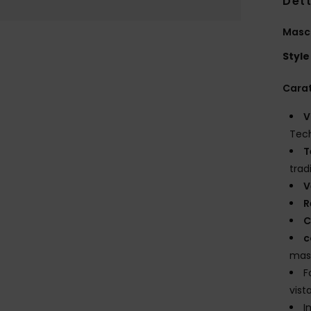
Dett
Masc
Style
Carat
V
Tec
T
trad
V
R
C
c
mas
F
vist
I