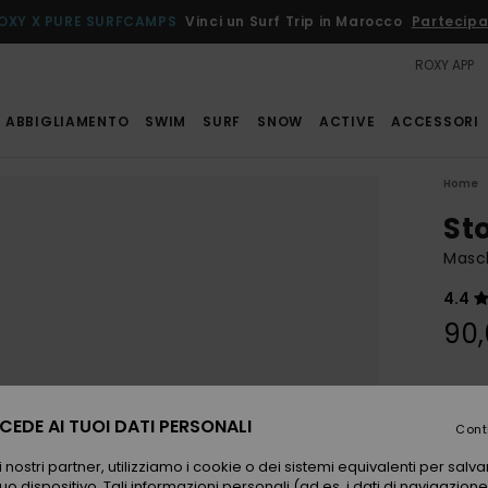
OXY X PURE SURFCAMPS
Vinci un Surf Trip in Marocco
Partecipa
ROXY APP
ABBIGLIAMENTO
SWIM
SURF
SNOW
ACTIVE
ACCESSORI
Home
St
Masc
4.4
90
Color
EDE AI TUOI DATI PERSONALI
Cont
 nostri partner, utilizziamo i cookie o dei sistemi equivalenti per sal
uo dispositivo. Tali informazioni personali (ad es. i dati di navigazione e