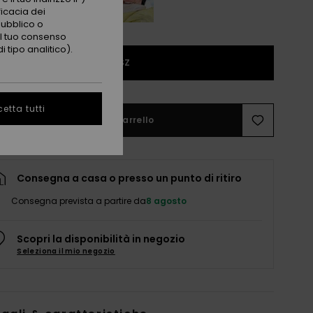
ficacia dei
pubblico o
 il tuo consenso
 tipo analitico).
1SZ
etta tutti
Aggiungi al carrello
Consegna a casa o presso un punto di ritiro
Consegna prevista a partire da
8 agosto
Scopri la disponibilità in negozio
Seleziona il mio negozio