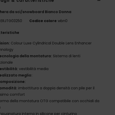
agli & caratteristiche
hera da sci/snowboard Bianco Donna
ERJTG03250
Codice colore
wbn0
teristiche
ision:
Colour Luxe Cylindrical Double Lens Enhancer
hnology
ecnologia della montatura:
Sistema di lenti
izionale
estibilità:
vestibilità media
ealizzato meglio:
omposizione:
omodità:
imbottitura a doppia densità con pile per il
simo comfort
orma della montatura OTG compatibile con occhiali da
a
mpugnatura interna in silicone per cinturino