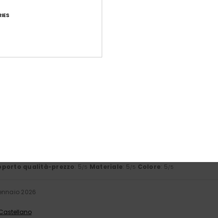
o 2026
IES
 Castellano
porto qualità-prezzo
: 5
Taglia
: Grande
Materiale
: 4
Colore
: 
/5
/5
sto prodotto
érifié
24. febbraio 2026
 Castellano
porto qualità-prezzo
: 5
Taglia
: Grande
Materiale
: 5
Colore
: 
/5
/5
sto prodotto
aio 2026
 Castellano
porto qualità-prezzo
: 5
Materiale
: 5
Colore
: 5
/5
/5
/5
ennaio 2026
 Castellano