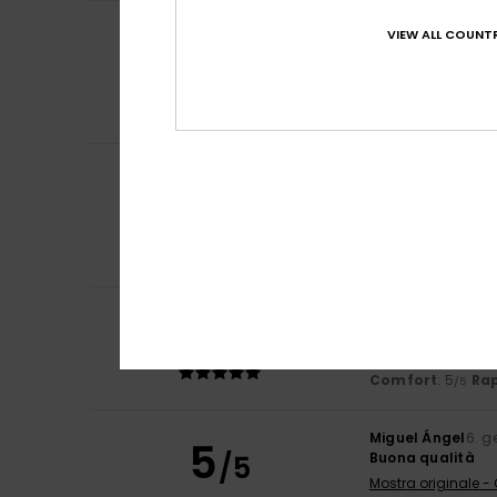
Veronica
11. marz
5
VIEW ALL COUNTR
/5
È fantastico
Mostra originale -
Comfort
: 4
Rap
/5
Consiglio que
Client anonyme v
5
/5
Ottimo prodotto
Mostra originale -
Comfort
: 5
Rap
/5
Consiglio que
5
Sabrina
20. febbr
/5
Sono bellissime!
Mostra originale -
Comfort
: 5
Rap
/5
Miguel Ángel
6. g
5
/5
Buona qualità
Mostra originale -