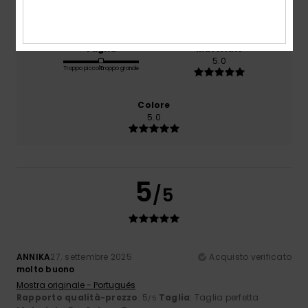
5.0
Taglia
Materiale
5.0
Troppo piccolo
Troppo grande
Colore
5.0
5
/5
ANNIKA
27. settembre 2025
Acquisto verificato
molto buono
Mostra originale - Português
Rapporto qualità-prezzo
: 5
Taglia
: Taglia perfetta
/5