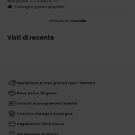
Materiale
: 5
Colore
: 5
/5
/5
Consiglio questo prodotto
Verificato da
TrustVille
Visti di recente
Spedizione e reso gratuiti per i membri
Reso entro 30 giorni
Unisciti al programma fedeltà
Il nostro impegno ecologico
Pagamento 100% sicuro
Hai bisogno di aiuto?