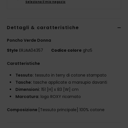
Seleziona il mio negozio
Abbigliame
Accessori
Dettagli & caratteristiche
Calzature
Poncho Verde Donna
Style
ERJAA04357
Codice colore
ghz5
Fitness
Caratteristiche
Snow
Tessuto:
tessuto in terry di cotone stampato
Tasche:
tasche applicate a marsupio davanti
Swim
Dimensioni:
151 [H] x 83 [W] cm
Marcatura:
logo ROXY ricamato
Composizione
[Tessuto principale] 100% cotone