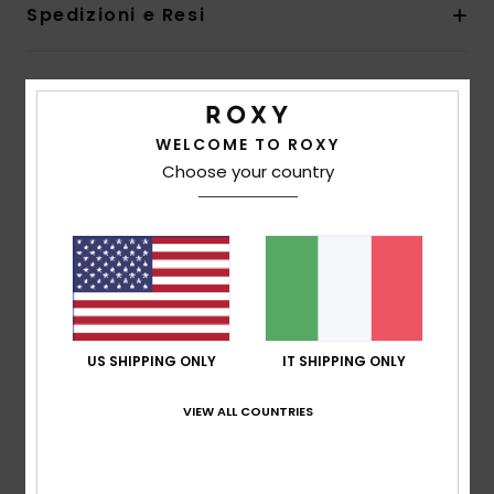
Spedizioni e Resi
Recensioni dei clienti
WELCOME TO ROXY
Choose your country
Punteggio medio
5.0
/5
basato su
1 recensioni verificate
dal settembre 2025
Il 100% dei nostri clienti consiglia questo prodotto
US SHIPPING ONLY
IT SHIPPING ONLY
Comfort
NaN
VIEW ALL COUNTRIES
Rapporto qualità-prezzo