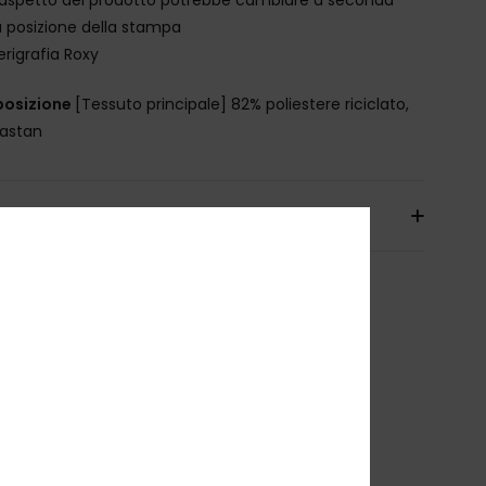
a posizione della stampa
erigrafia Roxy
osizione
[Tessuto principale] 82% poliestere riciclato,
lastan
izioni e Resi