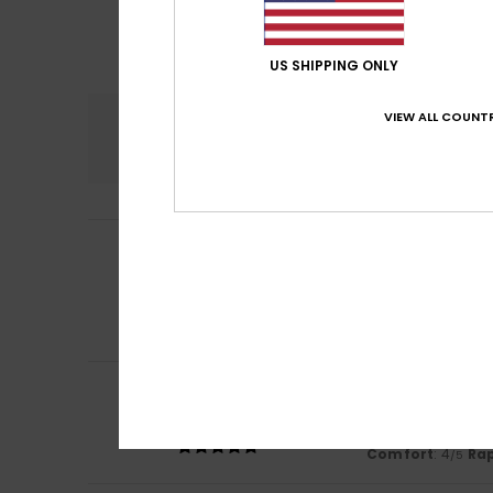
US SHIPPING ONLY
VIEW ALL COUNTR
Comfort
Rapp
4.5
Domminique
2. lu
5
/5
Prodotto molto c
Mostra originale -
Comfort
: 5
Rap
/5
Consiglio que
5
Marise
2. luglio 2
/5
Piace alla mia 
Mostra originale -
Comfort
: 4
Rap
/5