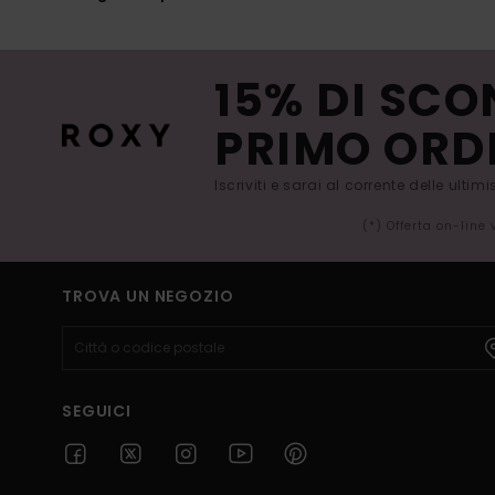
15% DI SCO
PRIMO ORD
Iscriviti e sarai al corrente delle ultim
(*) Offerta on-line
TROVA UN NEGOZIO
SEGUICI