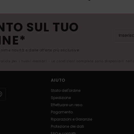
NTO SUL TUO
INE*
issime novità e delle offerte più esclusive.
 valida per i nuovi membri - Le condizioni complete sono disponibili nel
AIUTO
Stato dell'ordine
Spedizione
Effettuare un reso
Pagamento
Riparazioni e Garanzie
Protezione dei dati
FAQ e contatti