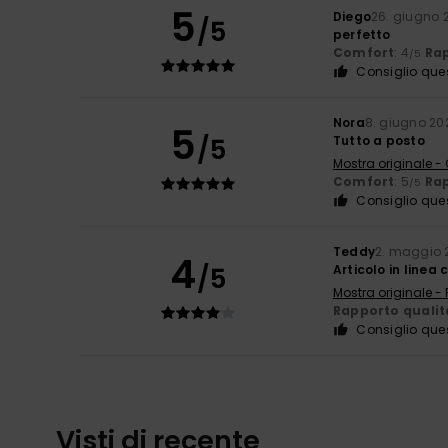
5
Diego
26. giugno 
/5
perfetto
Comfort
: 4
Rap
/5
Consiglio que
Nora
8. giugno 20
5
/5
Tutto a posto
Mostra originale -
Comfort
: 5
Rap
/5
Consiglio que
Teddy
2. maggio 
4
/5
Articolo in linea
Mostra originale -
Rapporto qualit
Consiglio que
Visti di recente