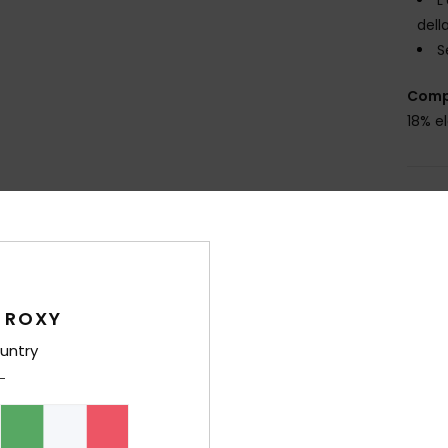
dell
S
Comp
18% e
Sped
 ROXY
untry
Punteggio medio
4.8
/5