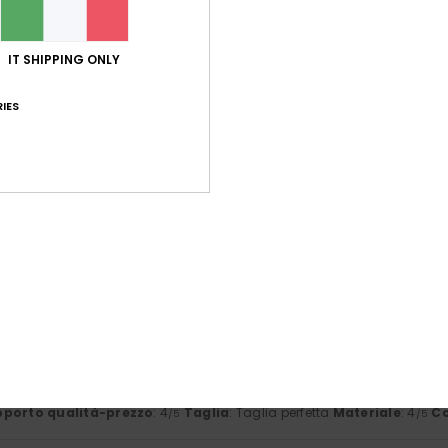
basato su
5 recensioni verificate
dal maggio 2026
Il 80% dei nostri clienti consiglia questo prodotto
IT SHIPPING ONLY
IES
orto qualità-prezzo
Taglia
Mate
4.2
4
Troppo piccolo
Troppo grande
glio 2026
arino e di buona qualità
 Français
porto qualità-prezzo
: 5
Taglia
: Taglia perfetta
Materiale
: 5
/5
/5
sto prodotto
026
bambina
 Français
porto qualità-prezzo
: 4
Taglia
: Taglia perfetta
Materiale
: 4
Co
/5
/5