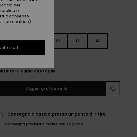
ficacia dei
pubblico o
 il tuo consenso
 tipo analitico).
7
8
10
12
14
etta tutti
nsulta la guida alle taglie
Aggiungi al carrello
Consegna a casa o presso un punto di ritiro
Consegna prevista a partire da
10 agosto