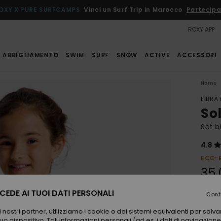
OXY X PURE SURFCAMPS
Vinci un Surf Trip in Marocco
Partecipa
ROXY APP
ABBIGLIAMENTO
SWIM
SURF
SNOW
ACTIVE
ACCESSORI
Home
FIBRA
Sol
Set b
4.8
ECO-
35,
EDE AI TUOI DATI PERSONALI
Cont
Color
 nostri partner, utilizziamo i cookie o dei sistemi equivalenti per sal
uo dispositivo. Tali informazioni personali (ad es. i dati di navigazione e