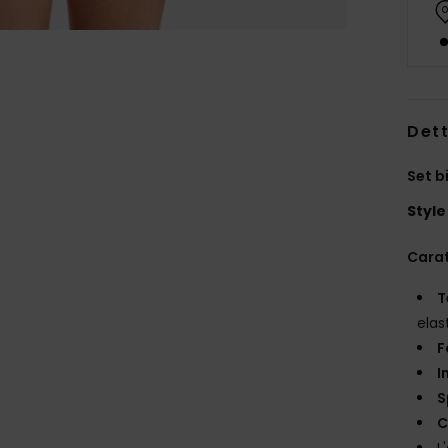
Dett
Set b
Style
Carat
T
elas
F
I
S
C
L