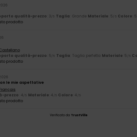
2026
porto qualità-prezzo
: 3
Taglia
: Grande
Materiale
: 5
Colore
: 5
/5
/5
sto prodotto
26
 Castellano
porto qualità-prezzo
: 5
Taglia
: Taglia perfetta
Materiale
: 5
Co
/5
/5
sto prodotto
2026
 con le mie aspettative
 Français
à-prezzo
: 4
Materiale
: 4
Colore
: 4
/5
/5
/5
sto prodotto
Verificato da
TrustVille