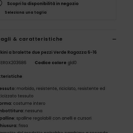
Scopri la disponibilità in negozio
Seleziona una taglia
agli & caratteristiche
ikini a bralette due pezzi Verde Ragazza 6-16
ERGX203686
Codice colore
gld0
teristiche
essuto:
morbido, resistente, riciclato, resistente ed
ticizzato tessuto
orma:
costume intero
mbottitura:
nessuna
palline:
spalline regolabili con anelli e cursori
hiusura:
fissa
'aspetto del prodotto potrebbe cambiare a seconda