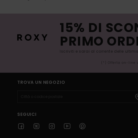
15% DI SCO
PRIMO ORD
Iscriviti e sarai al corrente delle ultim
(*) Offerta on-line
TROVA UN NEGOZIO
SEGUICI