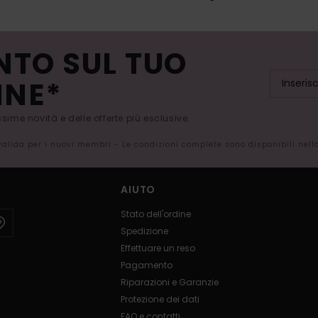
NTO SUL TUO
INE*
issime novità e delle offerte più esclusive.
 valida per i nuovi membri - Le condizioni complete sono disponibili nel
AIUTO
Stato dell'ordine
Spedizione
Effettuare un reso
Pagamento
Riparazioni e Garanzie
Protezione dei dati
FAQ e contatti