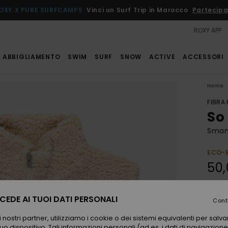
OXY X PURE SURFCAMPS
Vinci un Surf Trip in Marocco
Partecipa
ROXY APP
ABBIGLIAMENTO
SWIM
SURF
SNOW
ACTIVE
ACCESSORI
Home
FIBRA
So
Smani
ECO-
50,
EDE AI TUOI DATI PERSONALI
Color
Cont
 nostri partner, utilizziamo i cookie o dei sistemi equivalenti per sal
uo dispositivo. Tali informazioni personali (ad es. i dati di navigazione e