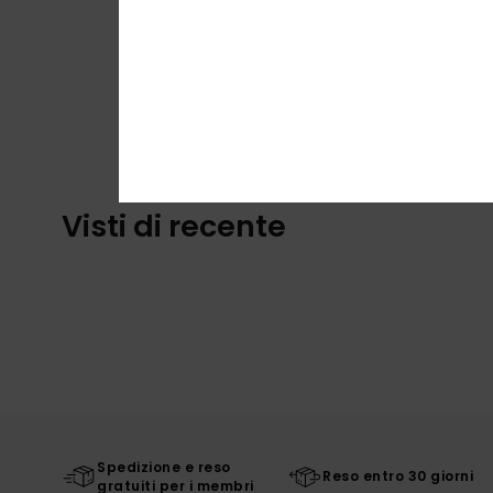
Visti di recente
Spedizione e reso
Reso entro 30 giorni
gratuiti per i membri