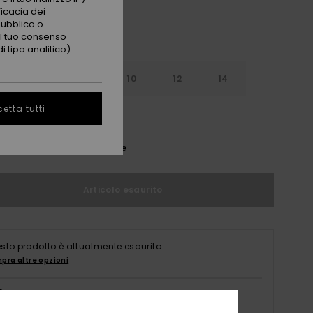
ficacia dei
pubblico o
 il tuo consenso
 tipo analitico).
6
8
10
12
14
etta tutti
nsulta la guida alle taglie
Articolo esaurito
sto prodotto è attualmente esaurito.
pra altre opzioni
Scopri la disponibilità in negozio