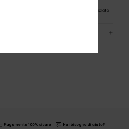
osizione
[Tessuto principale] 100% poliestere riciclato
izioni e Resi
Pagamento 100% sicuro
Hai bisogno di aiuto?