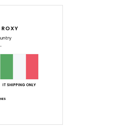
 ROXY
Dett
untry
Smani
Style
Carat
T
IT SHIPPING ONLY
g/m
v
IES
C
F
C
C
M