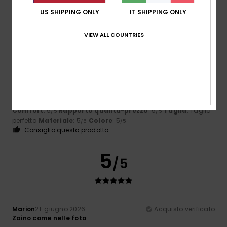
US SHIPPING ONLY
IT SHIPPING ONLY
5
/5
VIEW ALL COUNTRIES
Angélique
2. luglio 2026
Acquisto verificato
È fantastico: colore, taglia, forma… lo consiglio vivamente
Mostra originale - Français
Comfort
: 5
Rapporto qualità-prezzo
: 5
Taglia
: Taglia
/5
/5
perfetta
Materiale
: 5
Colore
: 5
/5
/5
Consiglio questo prodotto
5
/5
Marion
21. giugno 2026
Acquisto verificato
Zaino come nelle foto