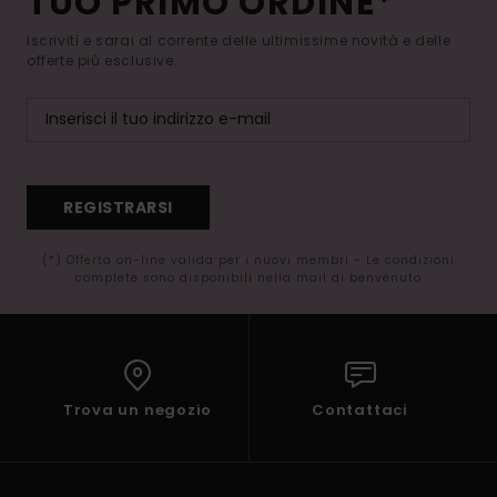
TUO PRIMO ORDINE*
Iscriviti e sarai al corrente delle ultimissime novità e delle
offerte più esclusive.
REGISTRARSI
(*) Offerta on-line valida per i nuovi membri - Le condizioni
complete sono disponibili nella mail di benvenuto
Trova un negozio
Contattaci