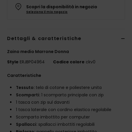
Abbigliame
Scopri la disponibilità in negozio
Seleziona il mio negozio
Accessori
Dettagli & caratteristiche
Calzature
Zaino medio Marrone Donna
Fitness
Style
ERJBP04964
Codice colore
ckv0
Snow
Caratteristiche
Tessuto:
tela di cotone e poliestere unita
Swim
Scomparti:
1 scomparto principale con zip
1 tasca con zip sul davanti
1 tasca laterale con cordino elastico regolabile
Scomparto imbottito per computer
Spallacci:
spallacci imbottiti regolabili
Rinforzo:
pannello posteriore imbottito