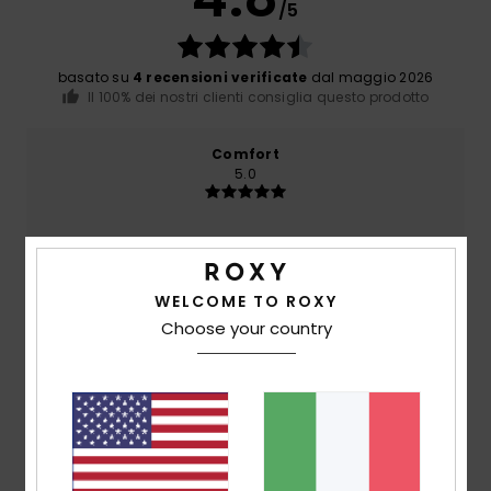
/5
basato su
4 recensioni verificate
dal maggio 2026
Il 100% dei nostri clienti consiglia questo prodotto
Comfort
5.0
Rapporto qualità-prezzo
4.8
WELCOME TO ROXY
Choose your country
Taglia
Materiale
5.0
Troppo piccolo
Troppo grande
Colore
5.0