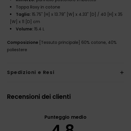
Toppa Roxy in cotone
Taglia:
15.75" [H] x 13.78" [W] x 4.33" [D] / 40 [H] x 35
[W] x 11 [D] cm
Volume:
15.4 L
Composizione
[Tessuto principale] 60% cotone, 40%
poliestere
Spedizioni e Resi
Recensioni dei clienti
Punteggio medio
4.8