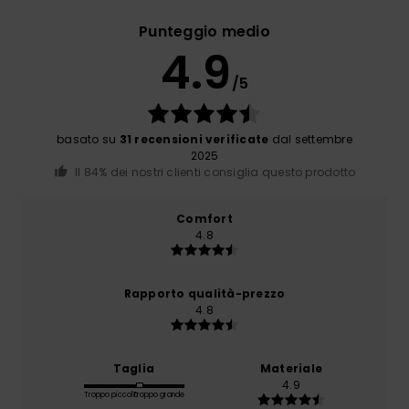
Punteggio medio
4.9
/5
basato su
31 recensioni verificate
dal settembre
2025
Il 84% dei nostri clienti consiglia questo prodotto
Comfort
4.8
Rapporto qualità-prezzo
4.8
Taglia
Materiale
4.9
Troppo piccolo
Troppo grande