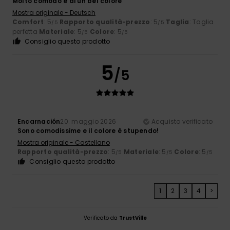
Molto comodo e di un bel colore
Mostra originale - Deutsch
Comfort
: 5
Rapporto qualità-prezzo
: 5
Taglia
: Taglia
/5
/5
perfetta
Materiale
: 5
Colore
: 5
/5
/5
Consiglio questo prodotto
5
/5
Encarnación
20. maggio 2026
Acquisto verificato
Sono comodissime e il colore è stupendo!
Mostra originale - Castellano
Rapporto qualità-prezzo
: 5
Materiale
: 5
Colore
: 5
/5
/5
/5
Consiglio questo prodotto
1
2
3
4
>
Verificato da
TrustVille