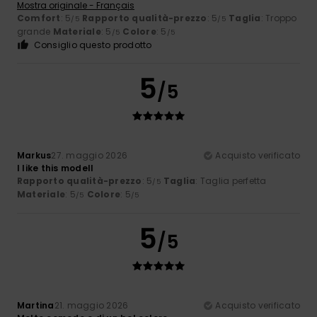
Mostra originale - Français
Comfort
: 5
Rapporto qualità-prezzo
: 5
Taglia
: Troppo
/5
/5
grande
Materiale
: 5
Colore
: 5
/5
/5
Consiglio questo prodotto
5
/5
Markus
27. maggio 2026
Acquisto verificato
I like this modell
Rapporto qualità-prezzo
: 5
Taglia
: Taglia perfetta
/5
Materiale
: 5
Colore
: 5
/5
/5
5
/5
Martina
21. maggio 2026
Acquisto verificato