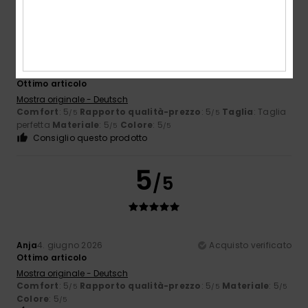
5
/5
Anja
4. giugno 2026
Acquisto verificato
Ottimo articolo
Mostra originale - Deutsch
Comfort
: 5
Rapporto qualità-prezzo
: 5
Taglia
: Taglia
/5
/5
perfetta
Materiale
: 5
Colore
: 5
/5
/5
Consiglio questo prodotto
5
/5
Anja
4. giugno 2026
Acquisto verificato
Ottimo articolo
Mostra originale - Deutsch
Comfort
: 5
Rapporto qualità-prezzo
: 5
Materiale
: 5
/5
/5
/5
Colore
: 5
/5