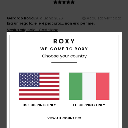
Gerardo Borja
29. giugno 2026
Acquisto verificato
Era un regalo, e le è piaciuto... non era per me.
Mostra originale - Castellano
Comfort
: 5
Rapporto qualità-prezzo
: 5
Materiale
: 5
/5
/5
/5
Colore
: 5
/5
WELCOME TO ROXY
5
Choose your country
/5
Louise
16. giugno 2026
Acquisto verificato
Mi piacciono i pantaloncini e sembrano comodi
Mostra originale - English
Comfort
: 5
Rapporto qualità-prezzo
: 5
Taglia
: Taglia
/5
/5
US SHIPPING ONLY
IT SHIPPING ONLY
perfetta
Materiale
: 5
Colore
: 5
/5
/5
Consiglio questo prodotto
VIEW ALL COUNTRIES