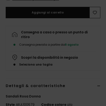
Abbigliame
Aggiungi al carrello
Accessori
Calzature
Consegna a casa o presso un punto di
ritiro
Consegna prevista a partire da
8 agosto
Fitness
Scopri la disponibilità in negozio
Snow
Seleziona una taglia
Swim
Dettagli & caratteristiche
Sandali Rosa Donna
Style
ARJL100679
Codice colore
pla