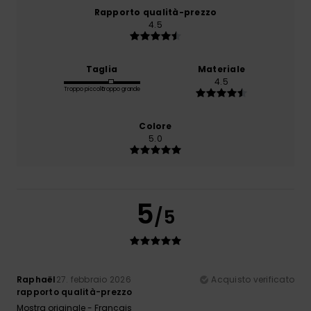
Rapporto qualità-prezzo
4.5
Taglia
Materiale
4.5
Troppo piccolo
Troppo grande
Colore
5.0
5
/5
Raphaël
27. febbraio 2026
Acquisto verificato
rapporto qualità-prezzo
Mostra originale - Français