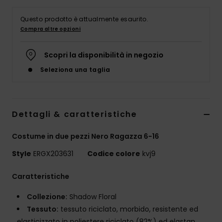
Abbigliame
Questo prodotto è attualmente esaurito.
Compra altre opzioni
Accessori
Scopri la disponibilità in negozio
Calzature
Seleziona una taglia
Fitness
Dettagli & caratteristiche
Snow
Costume in due pezzi Nero Ragazza 6-16
Swim
Style
ERGX203631
Codice colore
kvj9
Caratteristiche
Collezione:
Shadow Floral
Tessuto:
tessuto riciclato, morbido, resistente ed
elasticizzato in poliestere riciclato (82%) ed elastan