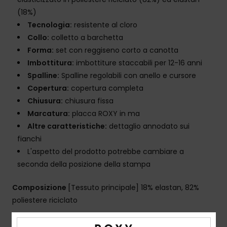
(18%)
Tecnologia:
resistente al cloro
Collo:
colletto a barchetta
Forma:
set con reggiseno corto a canotta
Imbottitura:
imbottiture staccabili per 12-16 anni
Spalline:
Spalline regolabili con anello e cursore
Copertura:
copertura completa
Chiusura:
chiusura fissa
Marcatura:
placca ROXY in ma
Altre caratteristiche:
dettaglio annodato sui
fianchi
L'aspetto del prodotto potrebbe cambiare a
seconda della posizione della stampa
Composizione
[Tessuto principale] 18% elastan, 82%
poliestere riciclato