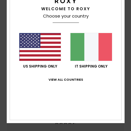
Spedizioni e Resi
WELCOME TO ROXY
Choose your country
Recensioni dei clienti
Punteggio medio
4.0
US SHIPPING ONLY
IT SHIPPING ONLY
/5
VIEW ALL COUNTRIES
basato su
2 recensioni verificate
dal novembre
2025
Il 0% dei nostri clienti consiglia questo prodotto
Comfort
4.5