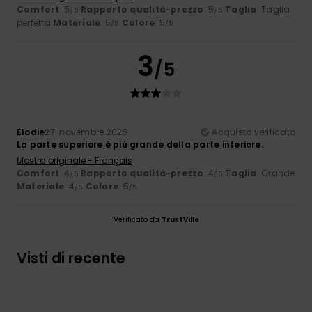
Comfort
: 5
Rapporto qualità-prezzo
: 5
Taglia
: Taglia
/5
/5
perfetta
Materiale
: 5
Colore
: 5
/5
/5
3
/5
Elodie
27. novembre 2025
Acquisto verificato
La parte superiore è più grande della parte inferiore.
Mostra originale - Français
Comfort
: 4
Rapporto qualità-prezzo
: 4
Taglia
: Grande
/5
/5
Materiale
: 4
Colore
: 5
/5
/5
Verificato da
TrustVille
Visti di recente