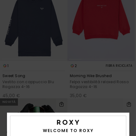
1
2
FIBRA RICICLATA
Sweet Song
Morning Hike Brushed
Vestito con cappuccio Blu
Felpa vestibilità relaxed Rosso
Ragazza 4-16
Ragazza 4-16
45,00 €
35,00 €
NOVITÀ
WELCOME TO ROXY