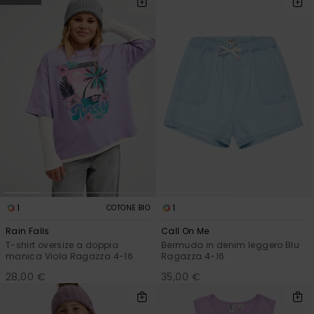
Sole
al nostro modulo
ROXY APP
Jumpsuits &
di contatto.
Playsuits
Borse tecni
Surf
Giacche da
Consulta
WISHLIST
Neve
le FAQ
Pantaloncini
Accessori s
Cartelle &
Astucci
Pantaloni 
Gonne
Neve
Accessori
Costumi da
Bagno
1
1
COTONE BIO
Mute da Su
Rain Falls
Call On Me
T-shirt oversize a doppia
Bermuda in denim leggero Blu
Lycra &
manica Viola Ragazza 4-16
Ragazza 4-16
Accessori
28,00 €
35,00 €
Neoprene