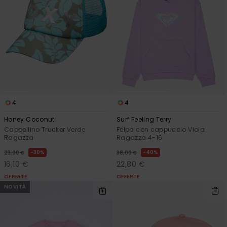
4
4
Honey Coconut
Surf Feeling Terry
Cappellino Trucker Verde
Felpa con cappuccio Viola
Ragazza
Ragazza 4-16
30%
40%
23,00 €
38,00 €
16,10 €
22,80 €
OFFERTE
OFFERTE
NOVITÀ