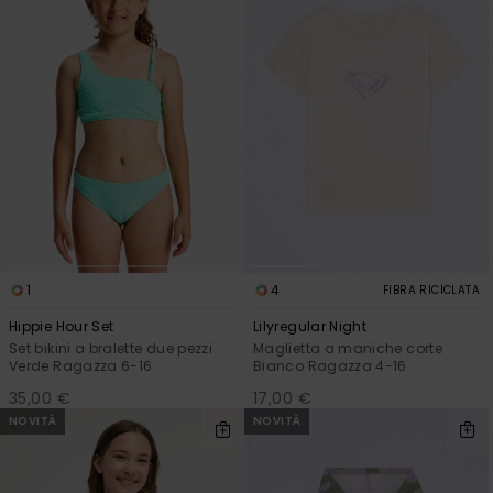
1
4
FIBRA RICICLATA
Hippie Hour Set
Lilyregular Night
Set bikini a bralette due pezzi
Maglietta a maniche corte
Verde Ragazza 6-16
Bianco Ragazza 4-16
35,00 €
17,00 €
NOVITÀ
NOVITÀ