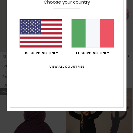
Choose your country
US SHIPPING ONLY
IT SHIPPING ONLY
2
3
FIBRA RICICLATA
FIBRA RICICLATA
Snowflare 10K
Tw Finn
VIEW ALL COUNTRIES
Giacca da snow imbottita Nero
Sandali Rosa Neonati
Ragazza 8-16
16,00 €
120,00 €
NOVITÀ