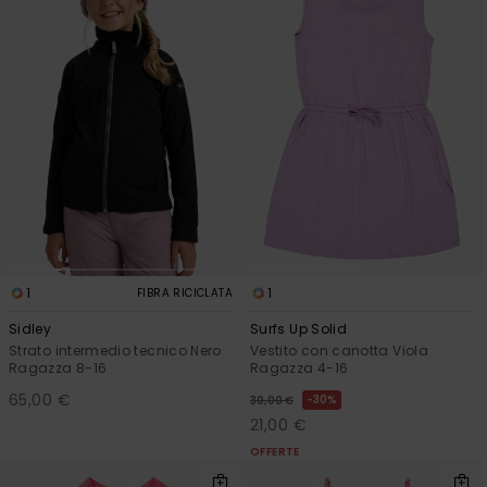
Abbigliame
Accessori
Calzature
Fitness
Snow
1
1
FIBRA RICICLATA
Sidley
Surfs Up Solid
Swim
Strato intermedio tecnico Nero
Vestito con canotta Viola
Ragazza 8-16
Ragazza 4-16
65,00 €
30%
30,00 €
21,00 €
OFFERTE