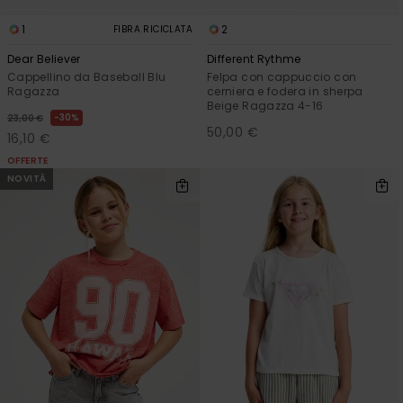
1
2
FIBRA RICICLATA
Dear Believer
Different Rythme
Cappellino da Baseball Blu
Felpa con cappuccio con
Ragazza
cerniera e fodera in sherpa
Beige Ragazza 4-16
30%
23,00 €
50,00 €
16,10 €
OFFERTE
NOVITÀ