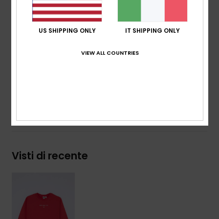
g/m2]
Vestibilità:
vestibilità relaxed
Collo:
girocollo a coste sottili
US SHIPPING ONLY
IT SHIPPING ONLY
Grafica Roxy sul davanti
VIEW ALL COUNTRIES
Composizione
[Tessuto principale] 41% cotone riciclato,
39% cotone, 20% poliestere riciclato
Spedizioni e Resi
Visti di recente