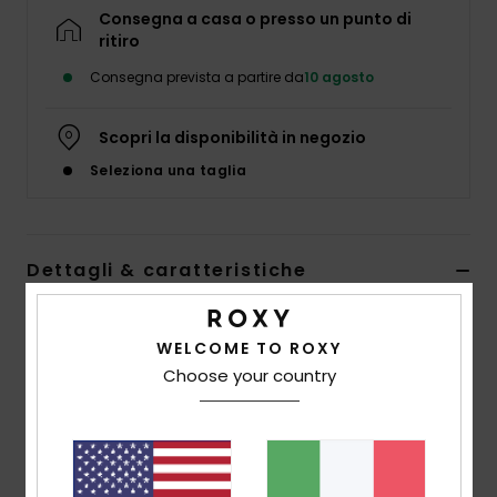
Abbigliame
Consegna a casa o presso un punto di
ritiro
Consegna prevista a partire da
10 agosto
Accessori
Scopri la disponibilità in negozio
Calzature
Seleziona una taglia
Fitness
Dettagli & caratteristiche
Snow
Felpa vestibilità relaxed Rosso Ragazza 4-16
Swim
WELCOME TO ROXY
Style
ERGFT04057
Codice colore
rmz0
Choose your country
Caratteristiche
Tessuto:
55% cotone, 25% cotone riciclato, 20%
poliestere riciclato tessuto felpato spazzolato [280