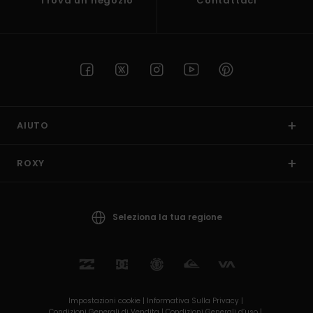
Trova un negozio
Contattaci
AIUTO
ROXY
Seleziona la tua regione
Impostazioni cookie |
Informativa Sulla Privacy |
Condizioni Generali di Vendita |
Condizioni Generali d’uso |