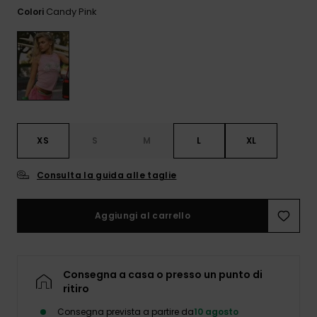
Sole
al nostro modulo
Candy Pink
Colori
ROXY APP
Jumpsuits &
di contatto.
Playsuits
Borse tecni
Surf
Giacche da
Consulta
WISHLIST
Neve
le FAQ
Pantaloncini
Accessori s
Cartelle &
Astucci
Pantaloni 
Gonne
Neve
Accessori
XS
S
M
L
XL
Costumi da
Bagno
Consulta la guida alle taglie
Mute da Su
Aggiungi al carrello
Lycra &
Accessori
Consegna a casa o presso un punto di
Neoprene
ritiro
Consegna prevista a partire da
10 agosto