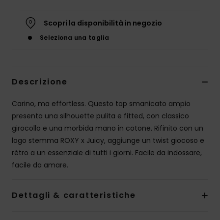
Abbigliame
Scopri la disponibilità in negozio
Accessori
Seleziona una taglia
Calzature
Descrizione
Fitness
Carino, ma effortless. Questo top smanicato ampio
presenta una silhouette pulita e fitted, con classico
Snow
girocollo e una morbida mano in cotone. Rifinito con un
logo stemma ROXY x Juicy, aggiunge un twist giocoso e
Swim
rétro a un essenziale di tutti i giorni. Facile da indossare,
facile da amare.
Dettagli & caratteristiche