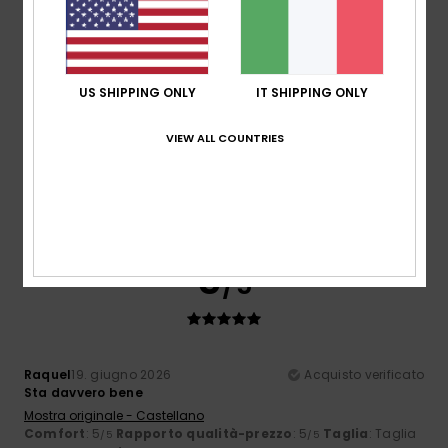
4.5
Taglia
Materiale
4.5
US SHIPPING ONLY
IT SHIPPING ONLY
Troppo piccolo
Troppo grande
VIEW ALL COUNTRIES
Colore
5.0
5
/5
Raquel
19. giugno 2026
Acquisto verificato
Sta davvero bene
Mostra originale - Castellano
Comfort
: 5
Rapporto qualità-prezzo
: 5
Taglia
: Taglia
/5
/5