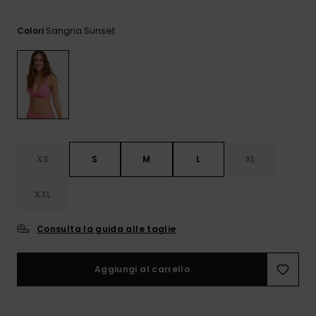
Sole
al nostro modulo
ROXY APP
Jumpsuits &
di contatto.
Sangria Sunset
Playsuits
Borse tecni
Surf
Colori
Giacche da
Consulta
WISHLIST
Neve
le FAQ
Pantaloncini
Accessori s
Cartelle &
Astucci
Pantaloni 
Gonne
Neve
Accessori
Costumi da
XS
S
M
L
XL
Bagno
XXL
Mute da Su
Consulta la guida alle taglie
Lycra &
Accessori
Aggiungi al carrello
Neoprene