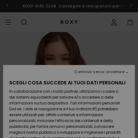
Salta
alle
cco
Partecipa subito
ROXY GIRL CLUB
Consegna e resi gratuiti per i membr
informazioni
sul
prodotto
OFFERTE
OFFERTE
DA SCOPRIRE
Vedi tutto
COSTUMI DA
SURF SHOP
SNOW SHOP
ACTIVE SHOP
Vedi tutto
Vedi tutto
BAMBINA
Accedi al tuo
Vestiti
Abbigliame
Surf City
Vedi tutto
Vedi tutto
Vedi tutto
Vedi tutto
Guida Cost
Vedi tutto
ROXY Pro Su
Blog
Vedi tutto
On the
Blog
Vedi tutto
Active by
Blog
Vedi tutto
Mini Me
ordine
DONNA
BAGNO E BIKINI
da Bagno
Mountain
Nature
COLLEZIONI
Novità
COLLEZIONE
COLLEZIONI
COLLEZIONE
Calzature
Sneakers
COLLEZIONE
Magliette &
Calzature
Sun Haze
Swim Bamb
Triangolo
Aperti
pantaloni 
Surf Bambi
Collezione 
Team
Snow Bamb
Team
Reggiseni
Novità
Spedizione
OFFERTE
TOPS DE BIKINI
Top
pantalonci
On the Bea
Warmlink
sportivo
Active Swi
BAMBINA
da spiaggi
Continua senza accettare
ABBIGLIAMENTO
Magliette &
COMMUNITY
COMMUNITY
COMMUNITY
Zaini
Stivali e
Snow
Miaou
Bikini
Fascia
Brasiliana 
Novità
Primaloft
Giacche da
Magliette &
SCEGLI COSA SUCCEDE AI TUOI DATI PERSONALI
Resi
Top
SLIP COSTUMI
stivaletti
Felpe &
Tanga
Roxy Love
Neve
GoreTex
Tops &
Running
Camicie
DA BAGNO
Pullover
Abiti & Gon
Magliette
In collaborazione con i nostri partner, utilizziamo i cookie o
SWIM
Borsette
Swim
Roxy x Juic
Costumi da
Bralette
Mute da Su
Scegli la tu
da spiaggi
dei sistemi equivalenti per salvare e/o accedere a delle
Pagamento
Camicie
Sandali
Couture
bagno 2 pez
Cheeky
ROXY Pro Su
muta
Pantaloni 
Peak Chic
Yoga
Vestiti
informazioni sul tuo dispositivo. Tali informazioni personali
VESTITI DA
Giacche &
Neve
Giacche &
(ad es. i dati di navigazione e il tuo indirizzo IP) potrebbero
SURF
Portamonete
Ferretto
Tops &
SPIAGGIA
Cappotti
Maglie anti
Felpe
essere utilizzati per: offrirti contenuti e informazioni
Buono regalo
Canotte
Infradito
On the Bea
Costumi da
Hipster &
Active Swi
Leggings
Boundless
Athleisure
Gonne &
mare
personalizzati, misurare l’efficacia dei contenuti e della
bagno
Classici
Neoprene
Giacche
Snow
Pantaloncin
pubblicità, per fornire annunci personalizzati, conoscere
SNOW
Valigeria
Coppa D
COLLEZIONI E
Gonne &
Invernali
PANTALONI
meglio il nostro pubblico o sviluppare e migliorare i prodotti
Quiksilver
Felpe
Roxy Love
Beach Class