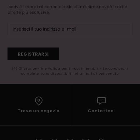
Iscriviti e sarai al corrente delle ultimissime novità e delle
offerte più esclusive.
REGISTRARSI
(*) Offerta on-line valida per i nuovi membri - Le condizioni
complete sono disponibili nella mail di benvenuto
Trova un negozio
Contattaci