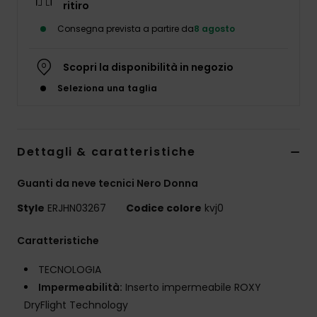
ritiro
Abbigliame
Consegna prevista a partire da
8 agosto
Accessori
Scopri la disponibilità in negozio
Seleziona una taglia
Calzature
Fitness
Dettagli & caratteristiche
Snow
Guanti da neve tecnici Nero Donna
Style
ERJHN03267
Codice colore
kvj0
Swim
Caratteristiche
TECNOLOGIA
Impermeabilità:
Inserto impermeabile ROXY
DryFlight Technology