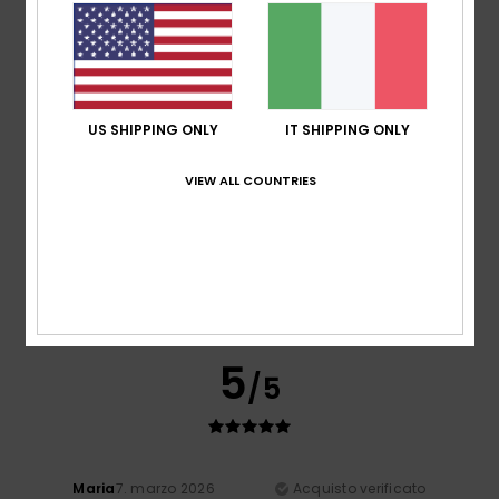
Comfort
: 5
Rapporto qualità-prezzo
: 5
Taglia
: Grande
/5
/5
Colore
: 5
/5
5
/5
US SHIPPING ONLY
IT SHIPPING ONLY
VIEW ALL COUNTRIES
Sandrine
12. marzo 2026
Acquisto verificato
Soddisfatta, ma un po' piccolo
Mostra originale - Français
Comfort
: 5
Rapporto qualità-prezzo
: 5
Taglia
: Piccolo
/5
/5
Colore
: 5
/5
Consiglio questo prodotto
5
/5
Maria
7. marzo 2026
Acquisto verificato