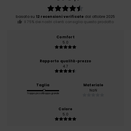
basato su
12 recensioni verificate
dal ottobre 2025
Il 75% dei nostri clienti consiglia questo prodotto
Comfort
5.0
Rapporto qualità-prezzo
4.7
Taglia
Materiale
NaN
Troppo piccolo
Troppo grande
Colore
5.0