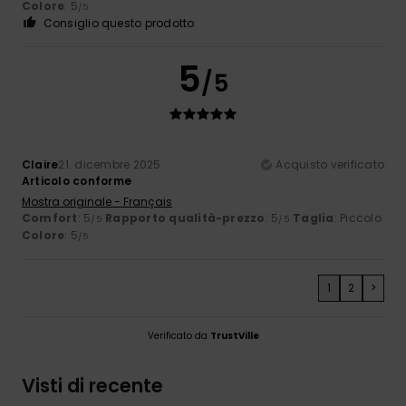
Colore
: 5
/5
Consiglio questo prodotto
5
/5
Claire
21. dicembre 2025
Acquisto verificato
Articolo conforme
Mostra originale - Français
Comfort
: 5
Rapporto qualità-prezzo
: 5
Taglia
: Piccolo
/5
/5
Colore
: 5
/5
1
2
>
Verificato da
TrustVille
Visti di recente