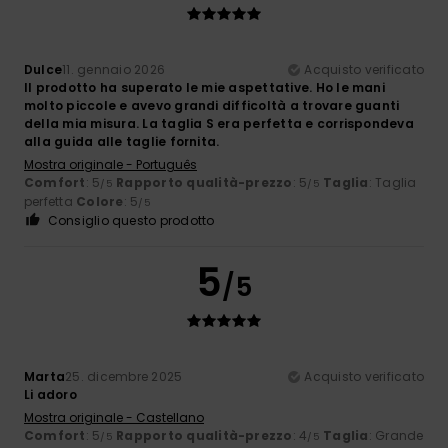
Dulce
11. gennaio 2026
Acquisto verificato
Il prodotto ha superato le mie aspettative. Ho le mani
molto piccole e avevo grandi difficoltà a trovare guanti
della mia misura. La taglia S era perfetta e corrispondeva
alla guida alle taglie fornita.
Mostra originale - Português
Comfort
: 5
Rapporto qualità-prezzo
: 5
Taglia
: Taglia
/5
/5
perfetta
Colore
: 5
/5
Consiglio questo prodotto
5
/5
Marta
25. dicembre 2025
Acquisto verificato
Li adoro
Mostra originale - Castellano
Comfort
: 5
Rapporto qualità-prezzo
: 4
Taglia
: Grande
/5
/5