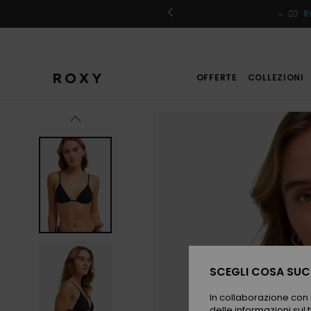
Salta
alle
iviti
🏄‍♀️
R
informazioni
sul
prodotto
OFFERTE
COLLEZIONI
SCEGLI COSA SUCC
In collaborazione con i
delle informazioni sul t