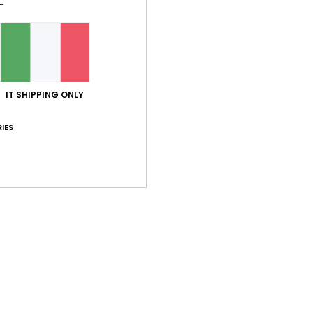
Punteggio medio
5.0
IT SHIPPING ONLY
/5
IES
basato su
1 recensioni verificate
dal giugno 2026
Il 100% dei nostri clienti consiglia questo prodotto
orto qualità-prezzo
Taglia
Mate
5.0
5
Troppo piccolo
Troppo grande
026
 Deutsch