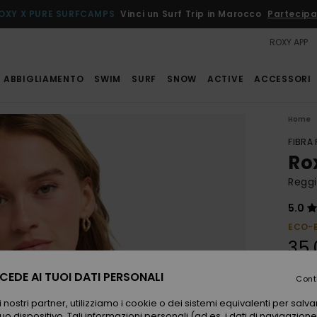
OXY X PURE SURFCAMPS
Vinci un Surf Trip in Marocco
Partecipa
ROXY APP
ABBIGLIAMENTO
SWIM
SURF
SNOW
ACTIVE
ACCESSORI
Home
FIBRA
Rox
Reggi
5.0
ECO-
35,
EDE AI TUOI DATI PERSONALI
Cont
Color
 nostri partner, utilizziamo i cookie o dei sistemi equivalenti per sal
uo dispositivo. Tali informazioni personali (ad es. i dati di navigazione e