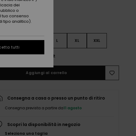
ficacia dei
pubblico o
 il tuo consenso
 tipo analitico).
S
S
M
L
XL
XXL
etta tutti
nsulta la guida alle taglie
Aggiungi al carrello
Consegna a casa o presso un punto di ritiro
Consegna prevista a partire da
11 agosto
Scopri la disponibilità in negozio
Seleziona una taglia