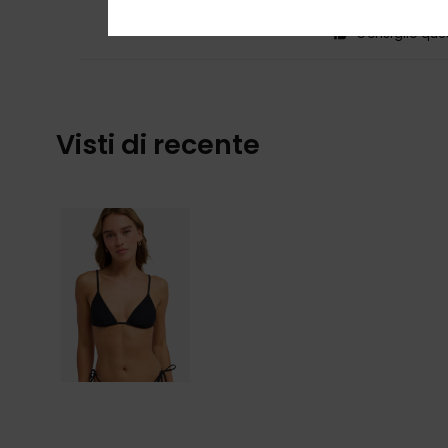
Comfort
: 5
Rap
/5
Consiglio que
Visti di recente