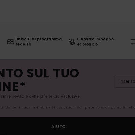
Unisciti al programma
Il nostro impegno
fedeltà
ecologico
NTO SUL TUO
INE*
issime novità e delle offerte più esclusive.
 valida per i nuovi membri - Le condizioni complete sono disponibili nel
AIUTO