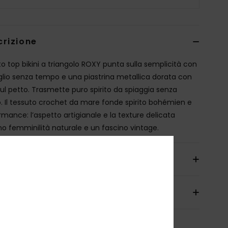
crizione
o top bikini a triangolo ROXY punta sulla semplicità con
glio senza tempo e una piastrina metallica dorata con
sul petto. Trasmette puro spirito da spiaggia senza
o. Il tessuto crochet da mare fonde spirito bohémien e
rmance: l’aspetto artigianale e la texture delicata
o femminilità naturale e un fascino vintage.
agli & caratteristiche
izioni e Resi