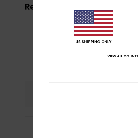
Recensioni dei clienti
US SHIPPING ONLY
VIEW ALL COUNTR
Comfort
Rapp
5.0
Vreni
13. giugno 2
5
/5
Tutto perfetto!
Mostra originale -