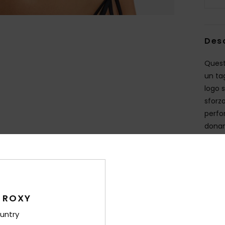
Des
Quest
un ta
logo 
sforz
perfo
donan
Dett
Sped
 ROXY
untry