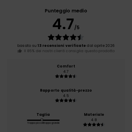
Punteggio medio
4.7
/5
basato su
13 recensioni verificate
dal aprile 2026
Il 85% dei nostri clienti consiglia questo prodotto
Comfort
4.7
Rapporto qualità-prezzo
4.5
Taglia
Materiale
4.8
Troppo piccolo
Troppo grande