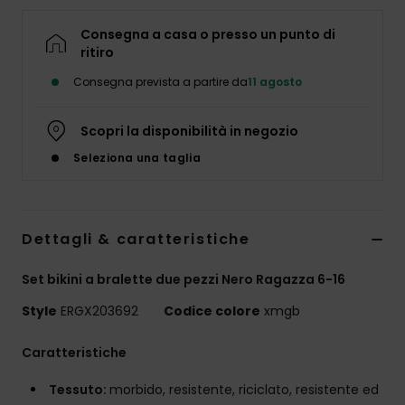
Abbigliame
Consegna a casa o presso un punto di
ritiro
Accessori
Consegna prevista a partire da
11 agosto
Calzature
Scopri la disponibilità in negozio
Seleziona una taglia
Fitness
Snow
Dettagli & caratteristiche
Swim
Set bikini a bralette due pezzi Nero Ragazza 6-16
Style
ERGX203692
Codice colore
xmgb
Caratteristiche
Tessuto:
morbido, resistente, riciclato, resistente ed