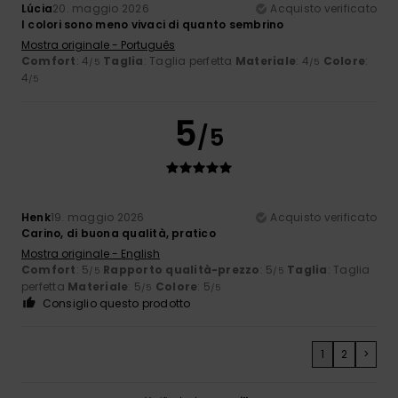
Lúcia
20. maggio 2026
Acquisto verificato
I colori sono meno vivaci di quanto sembrino
Mostra originale - Português
Comfort
: 4
Taglia
: Taglia perfetta
Materiale
: 4
Colore
:
/5
/5
4
/5
5
/5
Henk
19. maggio 2026
Acquisto verificato
Carino, di buona qualità, pratico
Mostra originale - English
Comfort
: 5
Rapporto qualità-prezzo
: 5
Taglia
: Taglia
/5
/5
perfetta
Materiale
: 5
Colore
: 5
/5
/5
Consiglio questo prodotto
1
2
>