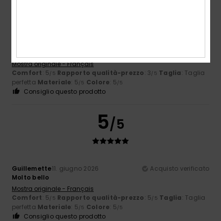
Catherine
19. giugno 2026
Acquisto verificato
Un po' caro
Mostra originale - Français
Comfort
: 5
Rapporto qualità-prezzo
: 3
Taglia
: Taglia
/5
/5
perfetta
Materiale
: 5
Colore
: 5
/5
/5
Consiglio questo prodotto
5
/5
Guillemette
11. giugno 2026
Acquisto verificato
Molto bello
Mostra originale - Français
Comfort
: 5
Rapporto qualità-prezzo
: 5
Taglia
: Taglia
/5
/5
perfetta
Materiale
: 5
Colore
: 5
/5
/5
Consiglio questo prodotto