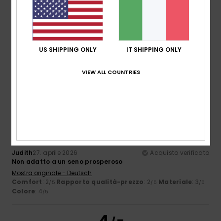
Guya
6. maggio 2026
Acquisto verificato
eviterei le scritte, ho 53 anni...
US SHIPPING ONLY
IT SHIPPING ONLY
Comfort
: 4
Rapporto qualità-prezzo
: 4
Taglia
: Taglia
/5
/5
perfetta
Materiale
: 4
Colore
: 5
/5
/5
VIEW ALL COUNTRIES
Consiglio questo prodotto
3
/5
Judith
27. aprile 2026
Acquisto verificato
Non adatto a un seno prosperoso
Mostra originale - Deutsch
Comfort
: 2
Rapporto qualità-prezzo
: 2
Materiale
: 3
/5
/5
/5
Colore
: 4
/5