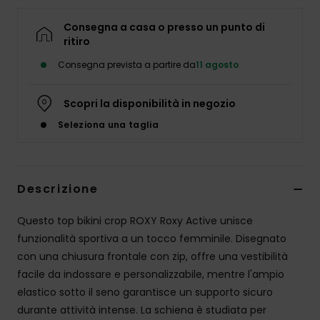
Abbigliame
Consegna a casa o presso un punto di
ritiro
Accessori
Consegna prevista a partire da
11 agosto
Calzature
Scopri la disponibilità in negozio
Seleziona una taglia
Fitness
Snow
Descrizione
Swim
Questo top bikini crop ROXY Roxy Active unisce
funzionalità sportiva a un tocco femminile. Disegnato
con una chiusura frontale con zip, offre una vestibilità
facile da indossare e personalizzabile, mentre l'ampio
elastico sotto il seno garantisce un supporto sicuro
durante attività intense. La schiena è studiata per