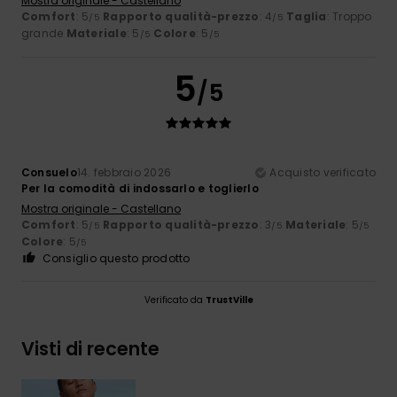
Mostra originale - Castellano
Comfort
: 5
Rapporto qualità-prezzo
: 4
Taglia
: Troppo
/5
/5
grande
Materiale
: 5
Colore
: 5
/5
/5
5
/5
Consuelo
14. febbraio 2026
Acquisto verificato
Per la comodità di indossarlo e toglierlo
Mostra originale - Castellano
Comfort
: 5
Rapporto qualità-prezzo
: 3
Materiale
: 5
/5
/5
/5
Colore
: 5
/5
Consiglio questo prodotto
Verificato da
TrustVille
Visti di recente