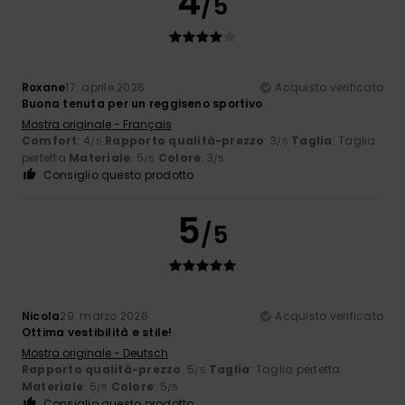
4
/5
Roxane
17. aprile 2026
Acquisto verificato
Buona tenuta per un reggiseno sportivo
Mostra originale - Français
Comfort
: 4
Rapporto qualità-prezzo
: 3
Taglia
: Taglia
/5
/5
perfetta
Materiale
: 5
Colore
: 3
/5
/5
Consiglio questo prodotto
5
/5
Nicola
29. marzo 2026
Acquisto verificato
Ottima vestibilità e stile!
Mostra originale - Deutsch
Rapporto qualità-prezzo
: 5
Taglia
: Taglia perfetta
/5
Materiale
: 5
Colore
: 5
/5
/5
Consiglio questo prodotto