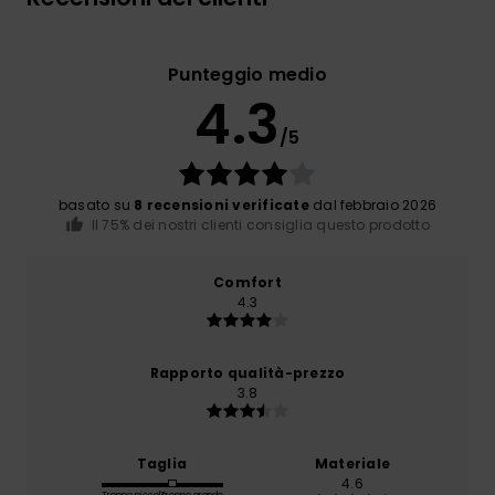
Punteggio medio
4.3
/5
basato su
8 recensioni verificate
dal febbraio 2026
Il 75% dei nostri clienti consiglia questo prodotto
Comfort
4.3
Rapporto qualità-prezzo
3.8
Taglia
Materiale
4.6