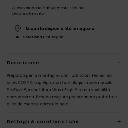
Abbigliame
Questo prodotto è attualmente esaurito.
Compra altre opzioni
Accessori
Scopri la disponibilità in negozio
Calzature
Seleziona una taglia
Fitness
Descrizione
Snow
Preparati per la montagna con i pantaloni tecnici da
snow ROXY Rising High, con tecnologia impermeabile
Swim
DryFlight®, imbottitura WarmFlight® e una vestibilità
comodissima. Il modo migliore per rimanere protetta e
al caldo mentre domini le nevi.
Dettagli & caratteristiche