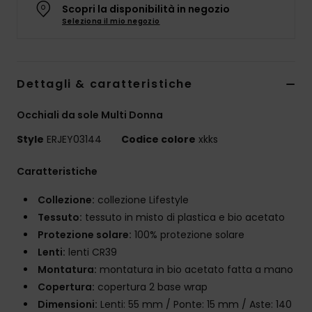
Abbigliame
Scopri la disponibilità in negozio
Seleziona il mio negozio
Accessori
Dettagli & caratteristiche
Calzature
Occhiali da sole Multi Donna
Fitness
Style
ERJEY03144
Codice colore
xkks
Caratteristiche
Snow
Collezione:
collezione Lifestyle
Swim
Tessuto:
tessuto in misto di plastica e bio acetato
Protezione solare:
100% protezione solare
Lenti:
lenti CR39
Montatura:
montatura in bio acetato fatta a mano
Copertura:
copertura 2 base wrap
Dimensioni:
Lenti: 55 mm / Ponte: 15 mm / Aste: 140