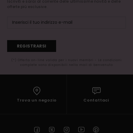
Iscriviti e sarai al corrente delle ultimissime novità e delle
offerte più esclusive.
REGISTRARSI
(*) Offerta on-line valida per i nuovi membri - Le condizioni
complete sono disponibili nella mail di benvenuto
Trova un negozio
Contattaci