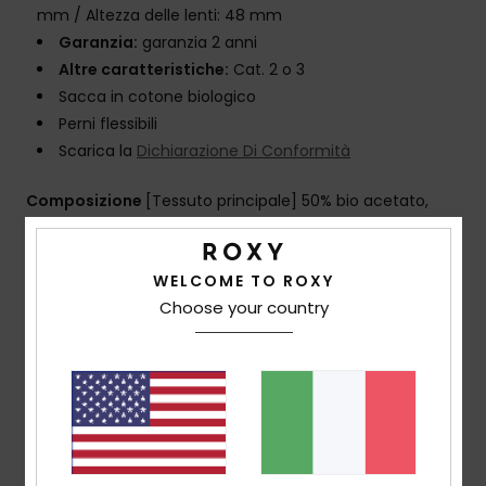
mm / Altezza delle lenti: 48 mm
Garanzia:
garanzia 2 anni
Altre caratteristiche:
Cat. 2 o 3
Sacca in cotone biologico
Perni flessibili
Scarica la
Dichiarazione Di Conformità
Composizione
[Tessuto principale] 50% bio acetato,
50% plastica
WELCOME TO ROXY
Choose your country
Spedizioni e Resi
Recensioni dei clienti
Punteggio medio