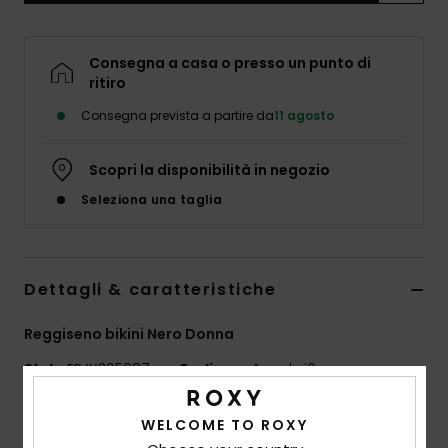
Abbigliame
Consegna a casa o presso un punto di
Accessori
ritiro
Consegna prevista a partire da
11 agosto
Calzature
Scopri la disponibilità in negozio
Fitness
Seleziona una taglia
Snow
Dettagli & caratteristiche
Swim
Reggiseno bikini Nero Donna
Style
ERJX305087
Codice colore
kvj0
Caratteristiche
WELCOME TO ROXY