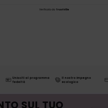
Verificato da
TrustVille
Unisciti al programma
Il nostro impegno
fedeltà
ecologico
NTO SUL TUO