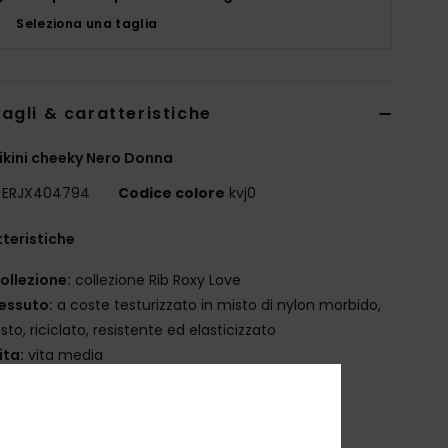
Seleziona una taglia
agli & caratteristiche
bikini cheeky Nero Donna
ERJX404794
Codice colore
kvj0
teristiche
ollezione:
collezione Rib Roxy Love
essuto:
a coste testurizzato in misto di nylon morbido,
sto, riciclato, resistente ed elasticizzato
ita:
vita media
opertura:
copertura cheeky
hiusura:
chiusura fissa
arcatura:
placca ROXY in ma