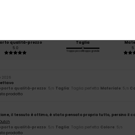
/5
basato su
2 recensioni verificate
dal marzo 2026
Il 100% dei nostri clienti consiglia questo prodotto
orto qualità-prezzo
Taglia
Mate
5.0
5
Troppo piccolo
Troppo grande
o 2026
pettavo
porto qualità-prezzo
: 5
Taglia
: Taglia perfetta
Materiale
: 5
Co
/5
/5
sto prodotto
ione, il tessuto è ottimo, è stato pensato proprio tutto, persino il c
 Dutch
porto qualità-prezzo
: 5
Taglia
: Taglia perfetta
Colore
: 5
/5
/5
sto prodotto