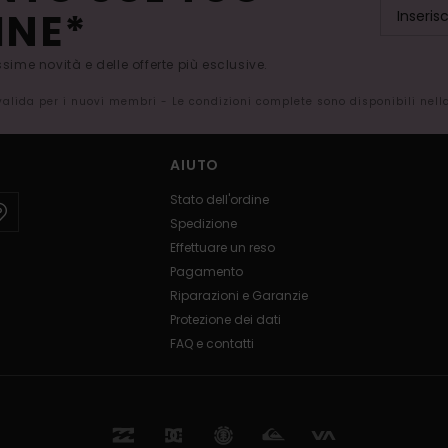
INE*
issime novità e delle offerte più esclusive.
 valida per i nuovi membri - Le condizioni complete sono disponibili nel
AIUTO
Stato dell'ordine
Spedizione
Effettuare un reso
Pagamento
Riparazioni e Garanzie
Protezione dei dati
FAQ e contatti