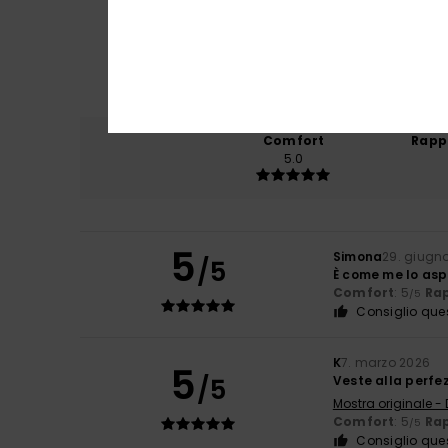
Comfort
Rapp
5.0
5
Simona
29. giugn
/5
È come me lo as
Comfort
: 5
Rap
/5
Consiglio que
K
7. marzo 2026
5
/5
Veste alla perfez
Mostra originale -
Comfort
: 5
Rap
/5
Consiglio que