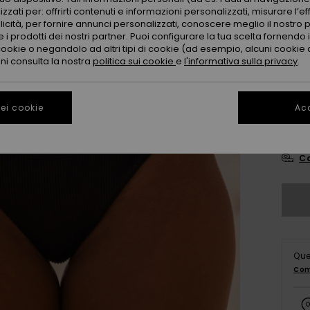
Color
zzati per: offrirti contenuti e informazioni personalizzati, misurare l’ef
licità, per fornire annunci personalizzati, conoscere meglio il nostro 
 i prodotti dei nostri partner. Puoi configurare la tua scelta fornendo
cookie o negandolo ad altri tipi di cookie (ad esempio, alcuni cookie di
oni consulta la nostra
politica sui cookie
e
l'informativa sulla privacy
.
ei cookie
Acc
X
Co
Que
Com