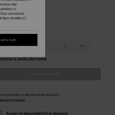
Anthracite
i
ficacia dei
pubblico o
 il tuo consenso
 tipo analitico).
etta tutti
S
S
M
L
XL
XXL
nsulta la guida alle taglie
Articolo esaurito
sto prodotto è attualmente esaurito.
pra altre opzioni
Scopri la disponibilità in negozio