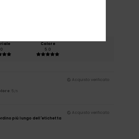
riale
Colore
.0
5.0
Acquisto verificato
lore
: 5
/5
Acquisto verificato
ordino più lungo dell'etichetta