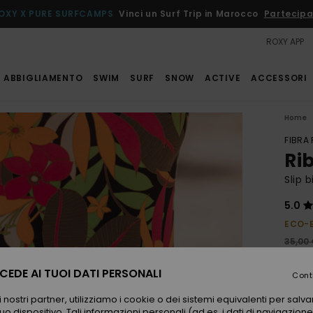
OXY X PURE SURFCAMPS
Vinci un Surf Trip in Marocco
Partecipa
ROXY APP
ABBIGLIAMENTO
SWIM
SURF
SNOW
ACTIVE
ACCESSORI
Home
FIBRA
Ri
Slip 
5.0
ECO-
35,00
17,
EDE AI TUOI DATI PERSONALI
Cont
OFFER
 nostri partner, utilizziamo i cookie o dei sistemi equivalenti per sal
uo dispositivo. Tali informazioni personali (ad es. i dati di navigazione e