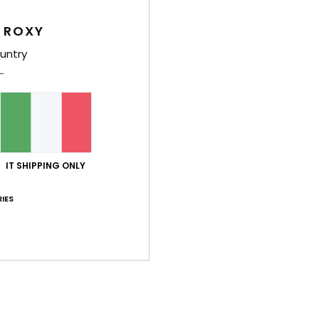
A
evid
 ROXY
F
untry
P
evit
Comp
Sped
IT SHIPPING ONLY
IES
Punteggio medio
5.0