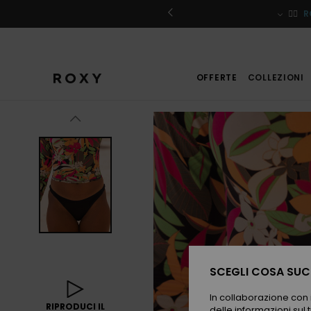
Salta
alle
iviti
🏄‍♀️
R
informazioni
sul
prodotto
OFFERTE
COLLEZIONI
SCEGLI COSA SUCC
In collaborazione con i
RIPRODUCI IL
delle informazioni sul t