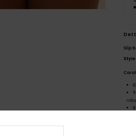
Dett
Slip 
Style
Carat
C
T
robu
V
C
C
M