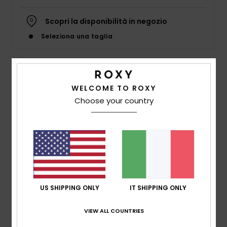
Abbigliame
Scopri la disponibilità in negozio
Accessori
Seleziona una taglia
Calzature
Dettagli & caratteristiche
WELCOME TO ROXY
Fitness
Choose your country
Top accorciato Blu Ragazza 4-16
Style
ERGWT03130
Codice colore
xbnm
Snow
Caratteristiche
Swim
Tessuto:
tessuto in viscosa stampato e piatto [125
g/m2]
US SHIPPING ONLY
IT SHIPPING ONLY
Collo:
collo dritto
Spalline:
Spalline regolabili
VIEW ALL COUNTRIES
Marcatura:
placca Roxy in metallo in fondo sul lato