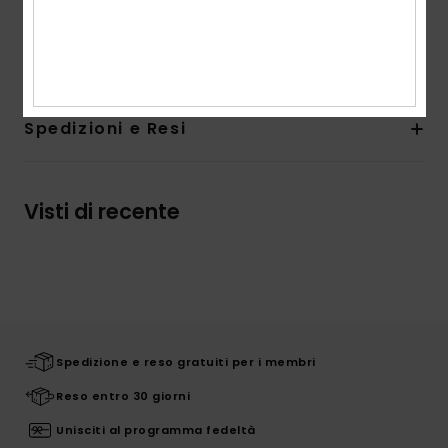
anteriore sinistro
Composizione
100% Viscosa
Spedizioni e Resi
Visti di recente
Spedizione e reso gratuiti per i membri
Reso entro 30 giorni
Unisciti al programma fedeltà