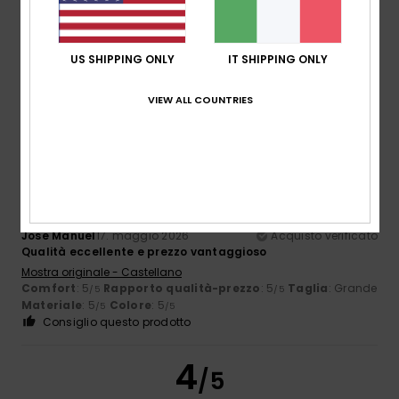
Colore
4.8
US SHIPPING ONLY
IT SHIPPING ONLY
VIEW ALL COUNTRIES
5
/5
Jose Manuel
17. maggio 2026
Acquisto verificato
Qualità eccellente e prezzo vantaggioso
Mostra originale - Castellano
Comfort
: 5
Rapporto qualità-prezzo
: 5
Taglia
: Grande
/5
/5
Materiale
: 5
Colore
: 5
/5
/5
Consiglio questo prodotto
4
/5