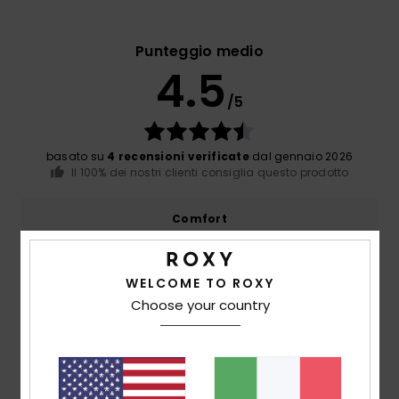
Punteggio medio
4.5
/5
basato su
4 recensioni verificate
dal gennaio 2026
Il 100% dei nostri clienti consiglia questo prodotto
Comfort
4.8
WELCOME TO ROXY
Rapporto qualità-prezzo
Choose your country
4.8
Taglia
Materiale
4.8
Troppo piccolo
Troppo grande