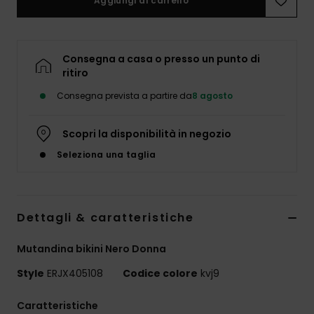
Aggiungi al carrello
Abbigliame
Accessori
Consegna a casa o presso un punto di
ritiro
Calzature
Consegna prevista a partire da
8 agosto
Fitness
Scopri la disponibilità in negozio
Seleziona una taglia
Snow
Swim
Dettagli & caratteristiche
Mutandina bikini Nero Donna
Style
ERJX405108
Codice colore
kvj9
Caratteristiche