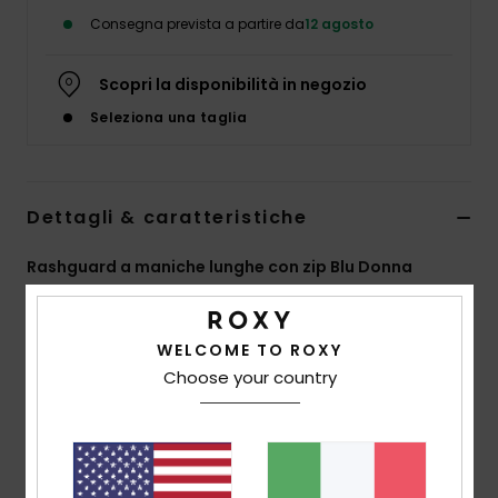
Abbigliame
Consegna prevista a partire da
12 agosto
Accessori
Scopri la disponibilità in negozio
Seleziona una taglia
Calzature
Fitness
Dettagli & caratteristiche
Rashguard a maniche lunghe con zip Blu Donna
Snow
Style
ERJWR03945
Codice colore
bfn1
Swim
WELCOME TO ROXY
Caratteristiche
Choose your country
Tessuto:
tessuto elasticizzato modellante ad alta
compressione
vestibilità:
vestibilità:
aderente
Protezione UV:
upf 50