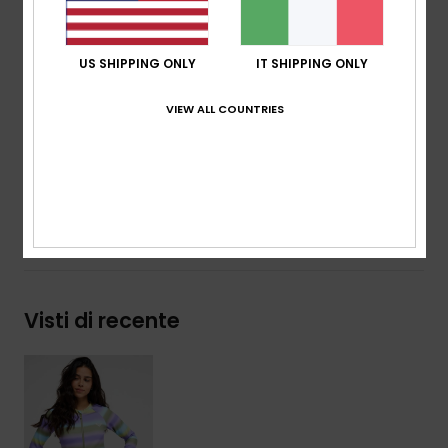
Caratteristiche:__ chiusura con cerniera frontale
Girocollo
Logo ROXY serigrafato
US SHIPPING ONLY
IT SHIPPING ONLY
Scarica la
Dichiarazione Di Conformità
VIEW ALL COUNTRIES
Composizione
[Tessuto principale] 55% nylon riciclato,
28% elastan, 17% nylon
Spedizioni e Resi
Visti di recente