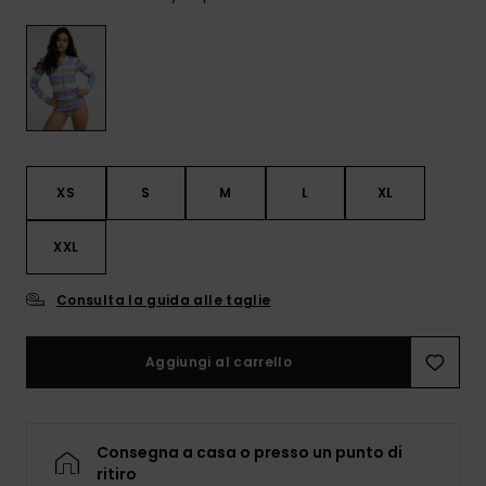
Sole
al nostro modulo
ROXY APP
Jumpsuits &
di contatto.
Playsuits
Borse tecni
Surf
Giacche da
Consulta
WISHLIST
Neve
le FAQ
Pantaloncini
Accessori s
Cartelle &
Astucci
Pantaloni 
Gonne
Neve
XS
S
M
L
XL
Accessori
Costumi da
XXL
Bagno
Consulta la guida alle taglie
Mute da Su
Aggiungi al carrello
Lycra &
Accessori
Neoprene
Consegna a casa o presso un punto di
ritiro