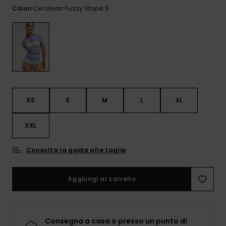
Sole
al nostro modulo
Cerulean Fuzzy Stripe S
Colori
ROXY APP
Jumpsuits &
di contatto.
Playsuits
Borse tecni
Surf
Giacche da
Consulta
WISHLIST
Neve
le FAQ
Pantaloncini
Accessori s
Cartelle &
Astucci
Pantaloni 
Gonne
Neve
Accessori
XS
S
M
L
XL
Costumi da
Bagno
XXL
Consulta la guida alle taglie
Mute da Su
Aggiungi al carrello
Lycra &
Accessori
Neoprene
Consegna a casa o presso un punto di