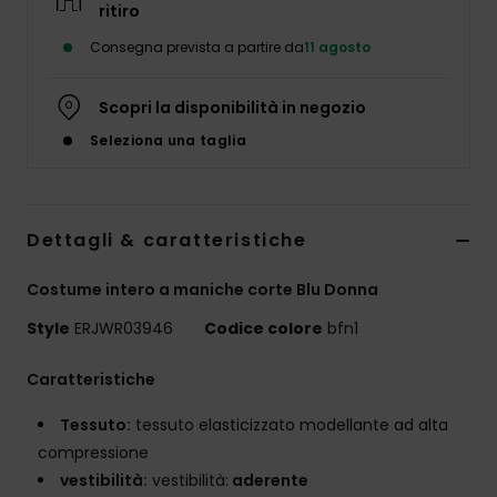
ritiro
Abbigliame
Consegna prevista a partire da
11 agosto
Accessori
Scopri la disponibilità in negozio
Seleziona una taglia
Calzature
Fitness
Dettagli & caratteristiche
Snow
Costume intero a maniche corte Blu Donna
Style
ERJWR03946
Codice colore
bfn1
Swim
Caratteristiche
Tessuto:
tessuto elasticizzato modellante ad alta
compressione
vestibilità:
vestibilità:
aderente