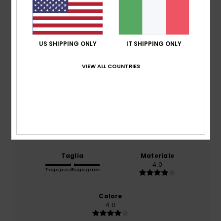
5.0
/5
basato su
1 recensioni verificate
dal giugno 2026
US SHIPPING ONLY
IT SHIPPING ONLY
Il 100% dei nostri clienti consiglia questo prodotto
VIEW ALL COUNTRIES
Comfort
4.0
Rapporto qualità-prezzo
4.0
Taglia
Materiale
4.0
Troppo piccolo
Troppo grande
Colore
4.0