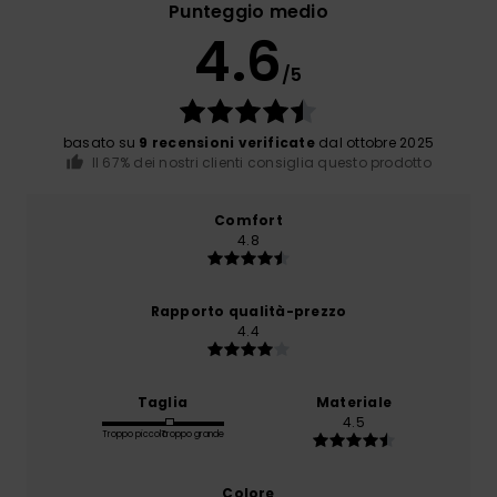
Punteggio medio
4.6
/5
basato su
9 recensioni verificate
dal ottobre 2025
Il 67% dei nostri clienti consiglia questo prodotto
Comfort
4.8
Rapporto qualità-prezzo
4.4
Taglia
Materiale
4.5
Troppo piccolo
Troppo grande
Colore