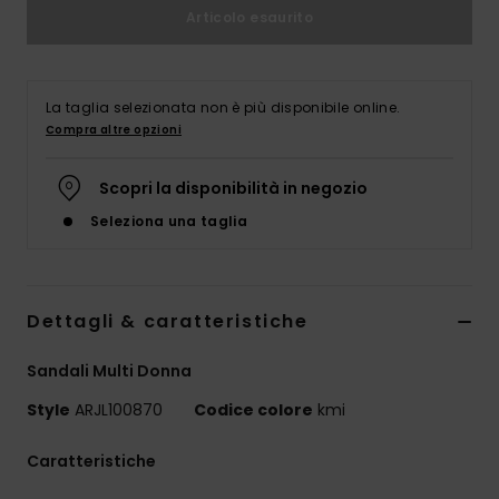
Abbigliame
Articolo esaurito
Accessori
La taglia selezionata non è più disponibile online.
Compra altre opzioni
Calzature
Scopri la disponibilità in negozio
Fitness
Seleziona una taglia
Snow
Dettagli & caratteristiche
Swim
Sandali Multi Donna
Style
ARJL100870
Codice colore
kmi
Caratteristiche