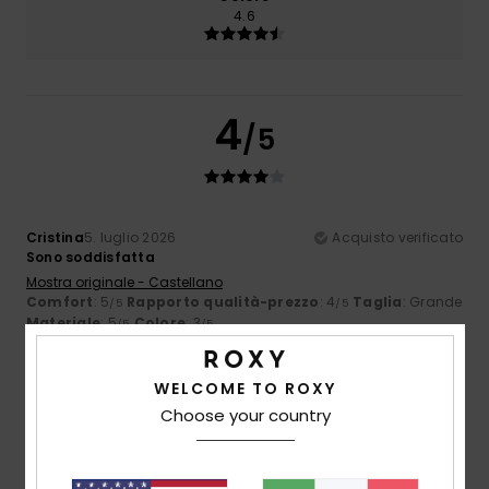
4.6
4
/5
Cristina
5. luglio 2026
Acquisto verificato
Sono soddisfatta
Mostra originale - Castellano
Comfort
: 5
Rapporto qualità-prezzo
: 4
Taglia
: Grande
/5
/5
Materiale
: 5
Colore
: 3
/5
/5
Consiglio questo prodotto
WELCOME TO ROXY
4
/5
Choose your country