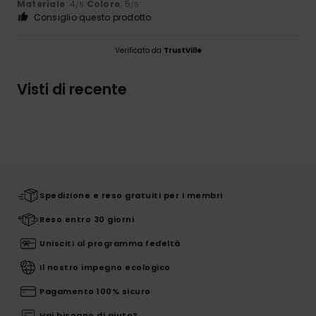
Materiale
: 4
Colore
: 5
/5
/5
Consiglio questo prodotto
Verificato da
TrustVille
Visti di recente
Spedizione e reso gratuiti per i membri
Reso entro 30 giorni
Unisciti al programma fedeltà
Il nostro impegno ecologico
Pagamento 100% sicuro
Hai bisogno di aiuto?