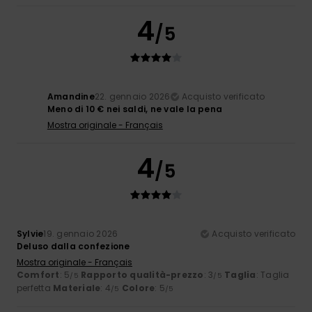
4
/5
Amandine
22. gennaio 2026
Acquisto verificato
Meno di 10 € nei saldi, ne vale la pena
Mostra originale - Français
4
/5
Sylvie
19. gennaio 2026
Acquisto verificato
Deluso dalla confezione
Mostra originale - Français
Comfort
: 5
Rapporto qualità-prezzo
: 3
Taglia
: Taglia
/5
/5
perfetta
Materiale
: 4
Colore
: 5
/5
/5