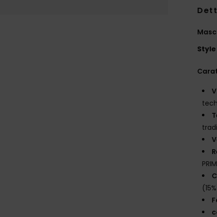
Dett
Masc
Style
Carat
V
tec
T
trad
V
R
PRIM
C
(15%
F
c