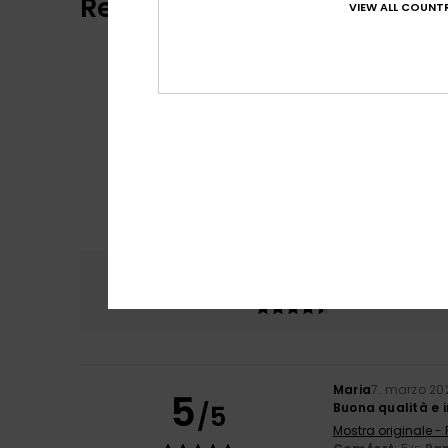
Recensioni dei clienti
VIEW ALL COUNTR
Comfort
Rapp
4.5
Maria
7. marzo 20
5
/5
Buona qualità e i
Mostra originale -