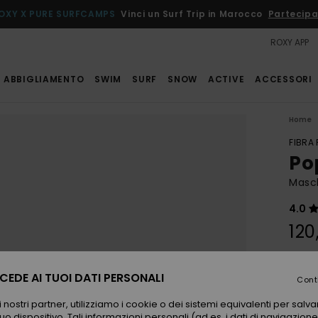
OXY X PURE SURFCAMPS
Vinci un Surf Trip in Marocco
Partecipa
ROXY APP
ABBIGLIAMENTO
SWIM
SURF
SNOW
ACTIVE
ACCESSORI
Home
FIBRA
Po
Masc
4.0
120
Color
EDE AI TUOI DATI PERSONALI
Cont
 nostri partner, utilizziamo i cookie o dei sistemi equivalenti per sal
uo dispositivo. Tali informazioni personali (ad es. i dati di navigazione e