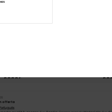
IES
Punteggio medio
4.0
/5
basato su
2 recensioni verificate
dal febbraio 2026
Il 50% dei nostri clienti consiglia questo prodotto
orto qualità-prezzo
Taglia
Mate
4.5
5
Troppo piccolo
Troppo grande
26
n offerta
 Português