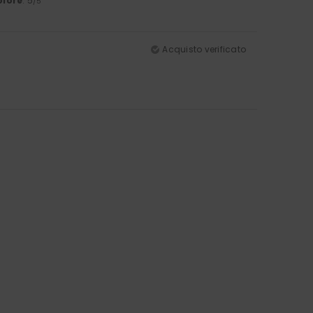
olore
: 5
/5
Acquisto verificato