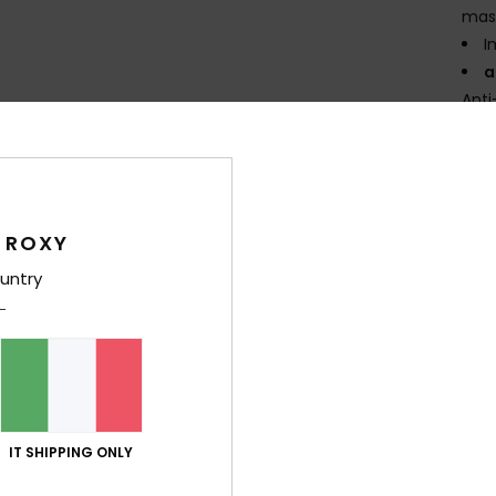
mas
I
a
Anti
A
P
C
G
S
 ROXY
S
untry
Comp
Sped
IT SHIPPING ONLY