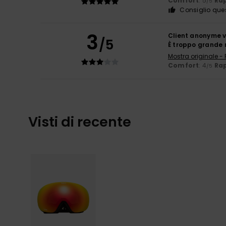
Comfort
: 5
Rap
/5
Consiglio que
3
Client anonyme v
/5
È troppo grande 
Mostra originale -
Comfort
: 4
Rap
/5
Visti di recente