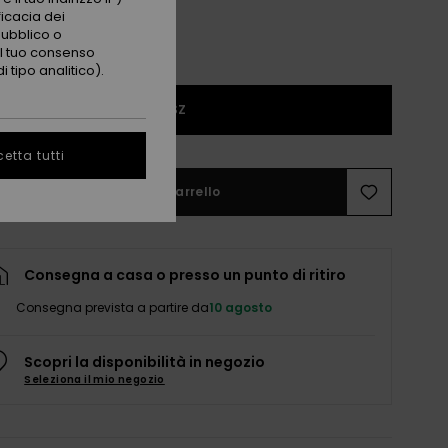
ficacia dei
pubblico o
 il tuo consenso
 tipo analitico).
1SZ
etta tutti
Aggiungi al carrello
Consegna a casa o presso un punto di ritiro
Consegna prevista a partire da
10 agosto
Scopri la disponibilità in negozio
Seleziona il mio negozio