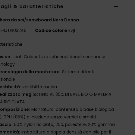
agli & caratteristiche
hera da sci/snowboard Nero Donna
ERJTG03246
Codice colore
kvj1
teristiche
ision:
Lenti Colour Luxe spherical double enhancer
hnology
ecnologia della montatura:
Sistema di lenti
izionale
estibilità:
vestibilità media
ealizzato meglio:
FINO AL 30% DI BASE BIO O MATERIA
A RICICLATA
omposizione:
Montatura: contenuto a base biologica
), TPU (85%) a iniezione senza vernici o smalti
ascia:
60% nylon riciclato, 20% poliestere, 20% gomma
omodità:
imbottitura a doppia densità con pile per il