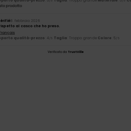
porto qualità-prezzo
: 5
Taglia
: Troppo grande
Materiale
: 5
C
/5
/5
sto prodotto
érifié
8. febbraio 2026
rispetto al casco che ho preso.
 Français
porto qualità-prezzo
: 4
Taglia
: Troppo grande
Colore
: 5
/5
/5
Verificato da
TrustVille