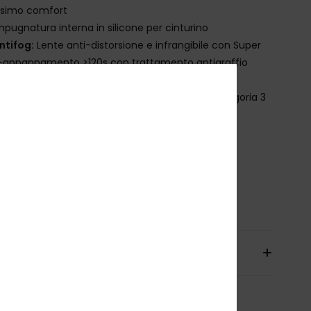
simo comfort
mpugnatura interna in silicone per cinturino
ntifog:
Lente anti-distorsione e infrangibile con Super
-appannamento >120s con trattamento antigraffio
perture: filtri in rete 3D
rotezione UV:
100% protezione UV - filtro di categoria 3
onfezione:
Calzino protettivo in microfibra
aranzia:
2 anni
tandard:
Certificato EN 18527-1: 2022
carica la
Dichiarazione Di Conformità
osizione
[Tessuto principale] 100% plastica
izioni e Resi