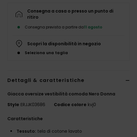
Abbigliame
Consegna a casa o presso un punto di
ritiro
Accessori
Consegna prevista a partire da
11 agosto
Calzature
Scopri la disponibilità in negozio
Seleziona una taglia
Fitness
Snow
Dettagli & caratteristiche
Giacca oversize vestibilità comoda Nero Donna
Swim
Style
ERJJK03686
Codice colore
kvj0
Caratteristiche
Tessuto:
tela di cotone lavato