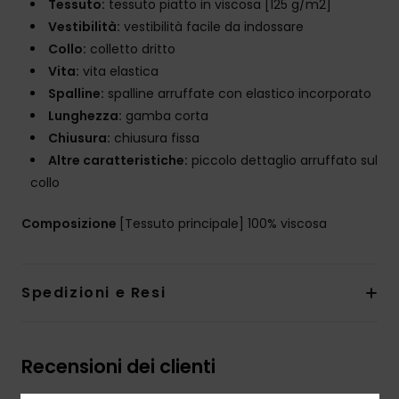
Tessuto:
tessuto piatto in viscosa [125 g/m2]
Vestibilità:
vestibilità facile da indossare
Collo:
colletto dritto
Vita:
vita elastica
Spalline:
spalline arruffate con elastico incorporato
Lunghezza:
gamba corta
Chiusura:
chiusura fissa
Altre caratteristiche:
piccolo dettaglio arruffato sul
collo
Composizione
[Tessuto principale] 100% viscosa
Spedizioni e Resi
Recensioni dei clienti