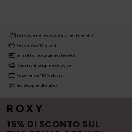
Spedizione e reso gratuiti per i membri
Reso entro 30 giorni
Unisciti al programma fedeltà
Il nostro impegno ecologico
Pagamento 100% sicuro
Hai bisogno di aiuto?
15% DI SCONTO SUL