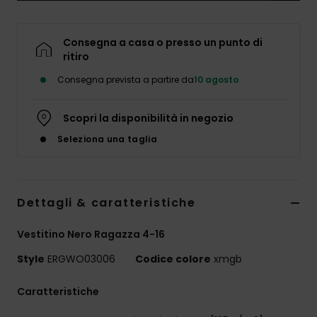
Abbigliame
Consegna a casa o presso un punto di
Accessori
ritiro
Consegna prevista a partire da
10 agosto
Calzature
Scopri la disponibilità in negozio
Fitness
Seleziona una taglia
Snow
Dettagli & caratteristiche
Swim
Vestitino Nero Ragazza 4-16
Style
ERGWO03006
Codice colore
xmgb
Caratteristiche