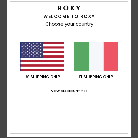
Punteggio medio
WELCOME TO ROXY
5.0
Choose your country
/5
basato su
2 recensioni verificate
dal maggio 2026
Il 100% dei nostri clienti consiglia questo prodotto
Comfort
5.0
US SHIPPING ONLY
IT SHIPPING ONLY
VIEW ALL COUNTRIES
Rapporto qualità-prezzo
5.0
Taglia
Materiale
5.0
Troppo piccolo
Troppo grande