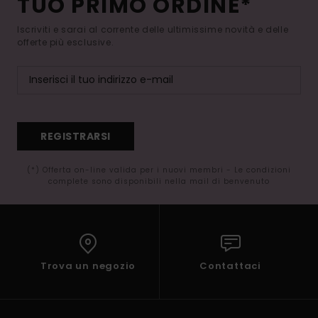
TUO PRIMO ORDINE*
Iscriviti e sarai al corrente delle ultimissime novità e delle
offerte più esclusive.
REGISTRARSI
(*) Offerta on-line valida per i nuovi membri - Le condizioni
complete sono disponibili nella mail di benvenuto
Trova un negozio
Contattaci