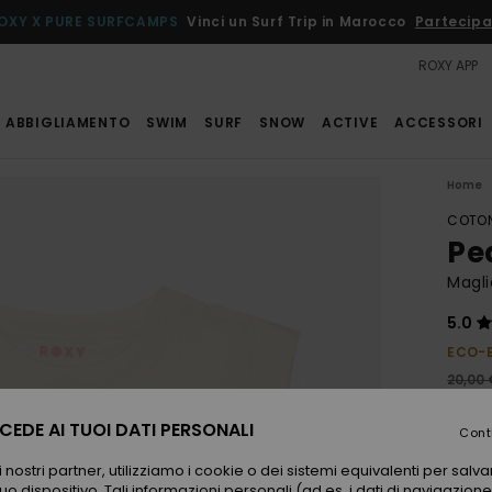
OXY X PURE SURFCAMPS
Vinci un Surf Trip in Marocco
Partecipa
ROXY APP
ABBIGLIAMENTO
SWIM
SURF
SNOW
ACTIVE
ACCESSORI
Home
COTON
Pe
Magli
5.0
ECO-
20,00 
14,
EDE AI TUOI DATI PERSONALI
Cont
OFFER
 nostri partner, utilizziamo i cookie o dei sistemi equivalenti per sal
uo dispositivo. Tali informazioni personali (ad es. i dati di navigazione e