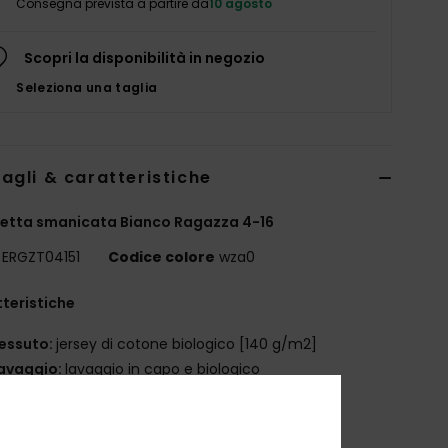
Consegna prevista a partire da
10 agosto
Scopri la disponibilità in negozio
Seleziona una taglia
agli & caratteristiche
etta smanicata Bianco Ragazza 4-16
ERGZT04151
Codice colore
wza0
teristiche
essuto:
jersey di cotone biologico [140 g/m2]
avaggio:
lavaggio in capo e biologico
estibilità:
vestibilità regular classica e comoda
ollo:
girocollo
initura con dettagli fantasia sul giromanica