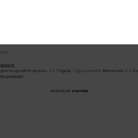
Il 100% dei nostri clienti consiglia questo prodotto
orto qualità-prezzo
Taglia
Mate
5.0
5
Troppo piccolo
Troppo grande
 2026
 Deutsch
porto qualità-prezzo
: 5
Taglia
: Taglia perfetta
Materiale
: 5
Co
/5
/5
sto prodotto
Verificato da
TrustVille