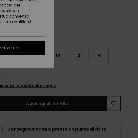
Coconut Milk
i
ficacia dei
pubblico o
 il tuo consenso
 tipo analitico).
etta tutti
6
8
10
12
14
nsulta la guida alle taglie
Aggiungi al carrello
Consegna a casa o presso un punto di ritiro