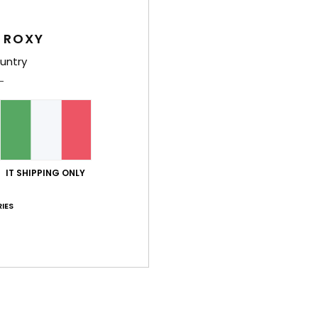
S
 ROXY
Comp
untry
Sped
IT SHIPPING ONLY
IES
Punteggio medio
5.0
/5
basato su
1 recensioni verificate
dal luglio 2026