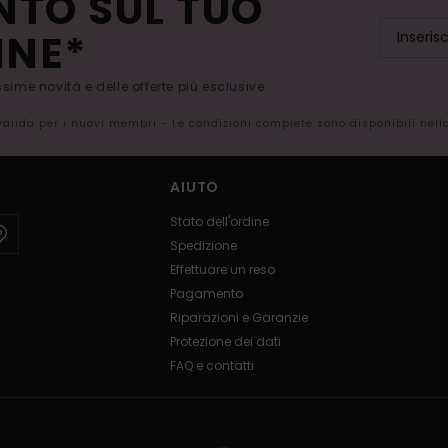
NTO SUL TUO
INE*
issime novità e delle offerte più esclusive.
 valida per i nuovi membri - Le condizioni complete sono disponibili nel
AIUTO
Stato dell'ordine
Spedizione
Effettuare un reso
Pagamento
Riparazioni e Garanzie
Protezione dei dati
FAQ e contatti