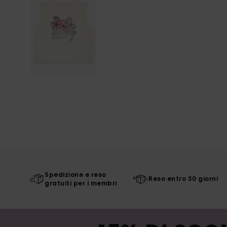
Spedizione e reso
Reso entro 30 giorni
gratuiti per i membri