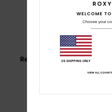
WELCOME TO
Choose your co
Recensioni dei clienti
US SHIPPING ONLY
VIEW ALL COUNTR