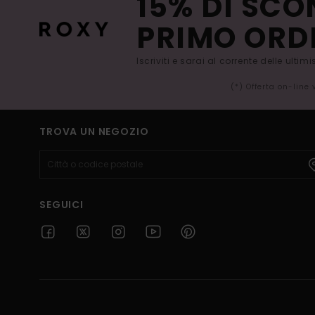
15% DI SCO
PRIMO ORD
Iscriviti e sarai al corrente delle ultim
(*) Offerta on-line
TROVA UN NEGOZIO
SEGUICI