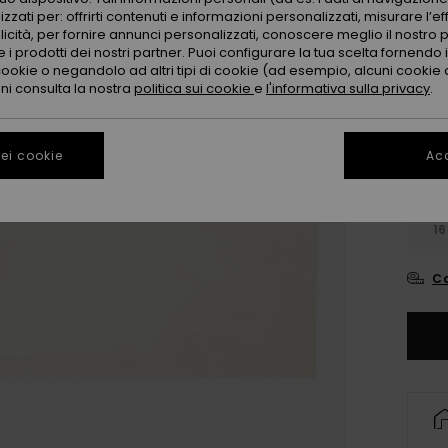
Color
zzati per: offrirti contenuti e informazioni personalizzati, misurare l’ef
licità, per fornire annunci personalizzati, conoscere meglio il nostro 
 i prodotti dei nostri partner. Puoi configurare la tua scelta fornendo
cookie o negandolo ad altri tipi di cookie (ad esempio, alcuni cookie di
oni consulta la nostra
politica sui cookie
e
l'informativa sulla privacy
.
ei cookie
Acc
4
16
Co