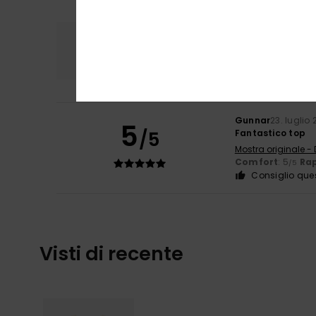
Comfort
Rapp
5.0
Gunnar
23. luglio
5
/5
Fantastico top
Mostra originale -
Comfort
: 5
Rap
/5
Consiglio que
Visti di recente