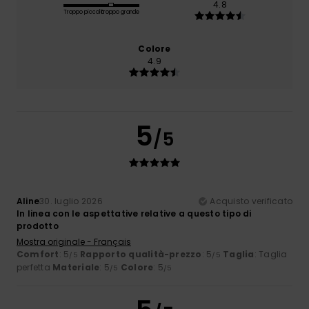
4.8
Troppo piccolo
Troppo grande
Colore
4.9
5
/5
Aline
30. luglio 2026
Acquisto verificato
In linea con le aspettative relative a questo tipo di
prodotto
Mostra originale - Français
Comfort
: 5
Rapporto qualità-prezzo
: 5
Taglia
: Taglia
/5
/5
perfetta
Materiale
: 5
Colore
: 5
/5
/5