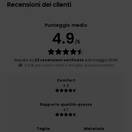
Recensioni dei clienti
Punteggio medio
4.9
/5
basato su
22 recensioni verificate
dal maggio 2026
Il 91% dei nostri clienti consiglia questo prodotto
Comfort
4.9
Rapporto qualità-prezzo
4.7
Taglia
Materiale