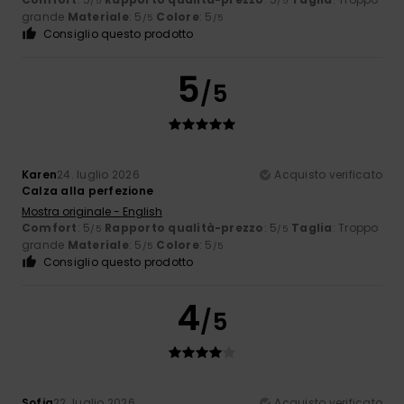
/5
/5
grande
Materiale
: 5
Colore
: 5
/5
/5
Consiglio questo prodotto
5
/5
Karen
24. luglio 2026
Acquisto verificato
Calza alla perfezione
Mostra originale - English
Comfort
: 5
Rapporto qualità-prezzo
: 5
Taglia
: Troppo
/5
/5
grande
Materiale
: 5
Colore
: 5
/5
/5
Consiglio questo prodotto
4
/5
Sofia
22. luglio 2026
Acquisto verificato