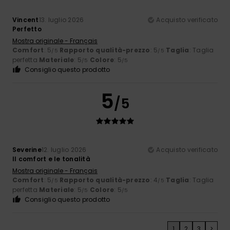
Vincent
13. luglio 2026
Acquisto verificato
Perfetto
Mostra originale - Français
Comfort
: 5
Rapporto qualità-prezzo
: 5
Taglia
: Taglia
/5
/5
perfetta
Materiale
: 5
Colore
: 5
/5
/5
Consiglio questo prodotto
5
/5
Severine
12. luglio 2026
Acquisto verificato
Il comfort e le tonalità
Mostra originale - Français
Comfort
: 5
Rapporto qualità-prezzo
: 4
Taglia
: Taglia
/5
/5
perfetta
Materiale
: 5
Colore
: 5
/5
/5
Consiglio questo prodotto
1
2
3
>