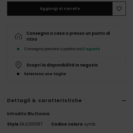
Abbigliame
Aggiungi al carrello
Accessori
Consegna a casa o presso un punto di
Calzature
ritiro
Consegna prevista a partire da
12 agosto
Fitness
Scopri la disponibilità in negozio
Snow
Seleziona una taglia
Swim
Dettagli & caratteristiche
Infradito Blu Donna
Style
ERJL100087
Codice colore
xymb