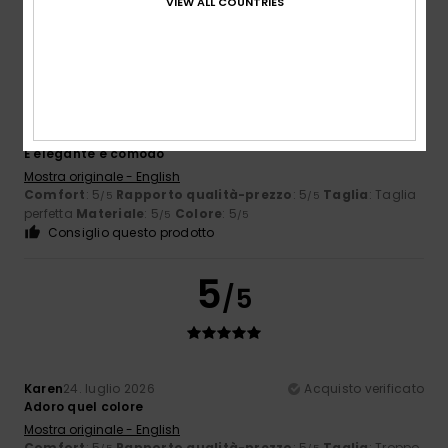
VIEW ALL COUNTRIES
5
/5
Kathleen
25. luglio 2026
Acquisto verificato
È elegante e comodo
Mostra originale - English
Comfort
: 5
Rapporto qualità-prezzo
: 5
Taglia
: Taglia
/5
/5
perfetta
Materiale
: 5
Colore
: 5
/5
/5
Consiglio questo prodotto
5
/5
Karen
24. luglio 2026
Acquisto verificato
Adoro quel colore
Mostra originale - English
Comfort
: 5
Rapporto qualità-prezzo
: 5
Taglia
: Troppo