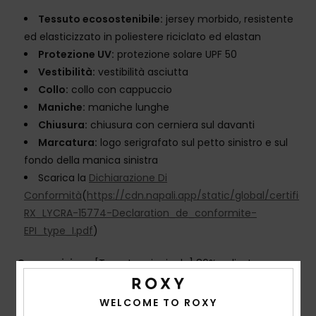
Tessuto ecosostenibile:
jersey morbido, resistente
ed elasticizzato in poliestere riciclato ed elastan
Protezione UV:
protezione solare UPF 50
Vestibilità:
vestibilità asciutta
Collo:
collo con cappuccio
Maniche:
maniche lunghe
Chiusura:
chiusura con cerniera sul davanti
Marcatura:
logo serigrafato sul petto sinistro e sul
fondo della manica sinistra
Scarica la
Dichiarazione Di
Conformità
(
https://cdn.napali.app/static/global/certific
RX_LYCRA-15774-Declaration_de_conformite-
EPI_type_I.pdf
)
Composizione
[Tessuto principale] 86% poliestere
riciclato, 14% elastan
WELCOME TO ROXY