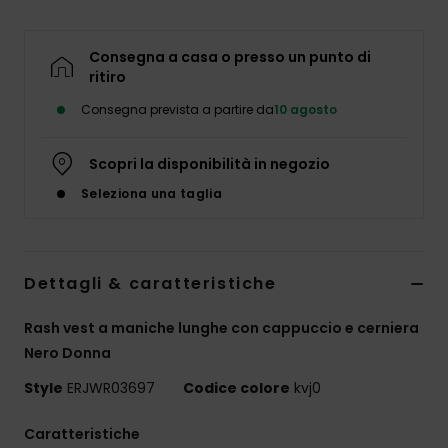
Abbigliame
Consegna a casa o presso un punto di
Accessori
ritiro
Consegna prevista a partire da
10 agosto
Calzature
Scopri la disponibilità in negozio
Fitness
Seleziona una taglia
Snow
Dettagli & caratteristiche
Swim
Rash vest a maniche lunghe con cappuccio e cerniera
Nero Donna
Style
ERJWR03697
Codice colore
kvj0
Caratteristiche