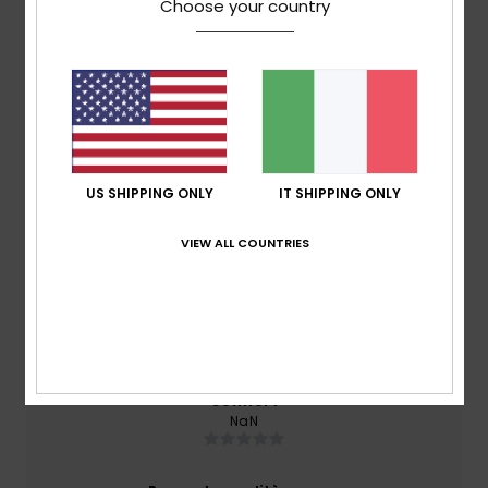
Choose your country
Spedizioni e Resi
Recensioni dei clienti
US SHIPPING ONLY
IT SHIPPING ONLY
Punteggio medio
5.0
VIEW ALL COUNTRIES
/5
basato su
1 recensioni verificate
dal dicembre 2025
Il 100% dei nostri clienti consiglia questo prodotto
Comfort
NaN