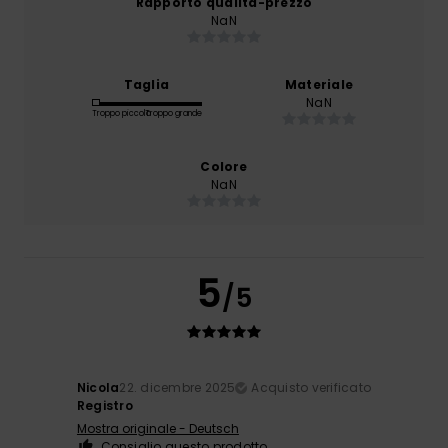
Rapporto qualità-prezzo
NaN
Taglia
Materiale
NaN
Troppo piccolo
Troppo grande
Colore
NaN
5
/5
Nicola
22. dicembre 2025
Acquisto verificato
Registro
Mostra originale - Deutsch
Consiglio questo prodotto