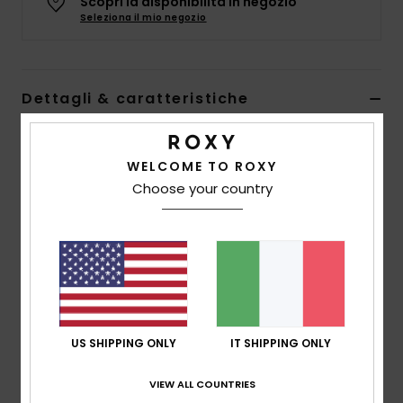
Scopri la disponibilità in negozio
Abbigliame
Seleziona il mio negozio
Accessori
Dettagli & caratteristiche
Calzature
Cinturino per occhiali da sole Nero Donna
WELCOME TO ROXY
Style
ERJEA03001
Codice colore
kvj0
Fitness
Choose your country
Caratteristiche
Snow
Cinturino per occhiali da sole galleggiante
Morbido neoprene imbottito in gomma
Swim
Composizione
100% nylon
US SHIPPING ONLY
IT SHIPPING ONLY
Spedizioni e Resi
VIEW ALL COUNTRIES