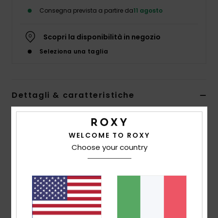
Abbigliame
Consegna prevista a partire da
11 agosto
Accessori
Scopri la disponibilità in negozio
Seleziona una taglia
Calzature
Fitness
Dettagli & caratteristiche
Pantaloni da spiaggia Beige Donna
Snow
Style
ERJX603487
Codice colore
tgj0
WELCOME TO ROXY
Choose your country
Swim
Caratteristiche
Tessuto:
misto cotone poliestere slub
Vestibilità:
vestibilità regular classica e comoda
Patta/vita:
vita elastica con coulisse
Placca metallica a forma di cuore ROXY al centro