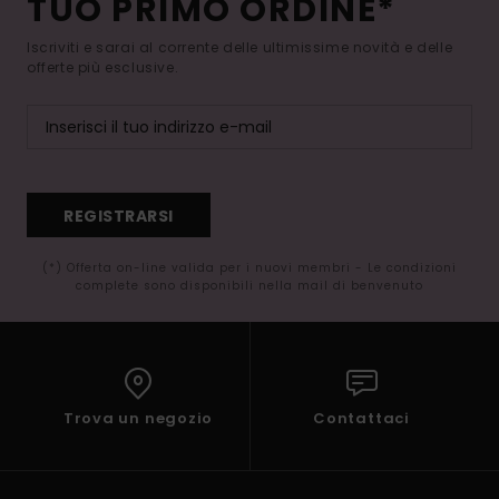
TUO PRIMO ORDINE*
Iscriviti e sarai al corrente delle ultimissime novità e delle
offerte più esclusive.
REGISTRARSI
(*) Offerta on-line valida per i nuovi membri - Le condizioni
complete sono disponibili nella mail di benvenuto
Trova un negozio
Contattaci