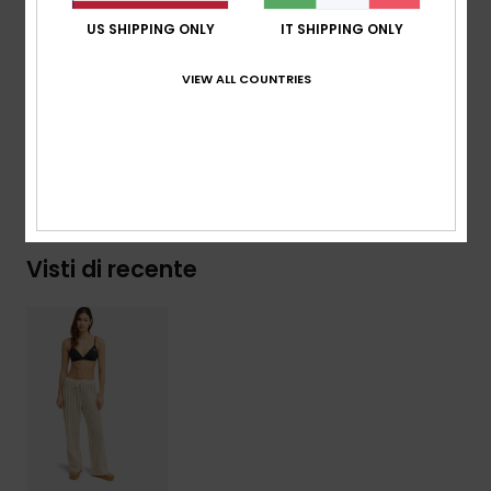
della schiena, al centro della cintura
US SHIPPING ONLY
IT SHIPPING ONLY
Composizione
[Tessuto principale] 50% Cotone, 50%
VIEW ALL COUNTRIES
Poliestere
Spedizioni e Resi
Visti di recente