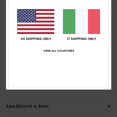
Tessuto:
nylon morbido, riciclato, resistente e
elasticizzato
Forma:
coppa D con ferretto
Sostegno:
sostegno elevato
Imbottitura:
imbottiture staccabili
Spalline:
spalline regolabili con anelli e cursori
US SHIPPING ONLY
IT SHIPPING ONLY
Chiusura:
gancio a farfalla per maggiore tenuta
durante il movimento
VIEW ALL COUNTRIES
Coppe:
ideale per coppe taglia D
Piastra ROXY in gomma
Robusta fodera in rete per maggiore sostegno
Composizione
[Tessuto principale] 87% nylon riciclato,
13% elastan
Spedizioni e Resi