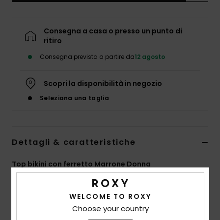
Abbigliame
Consegna a casa o presso un punto di
Accessori
ritiro
Consegna prevista a partire da
12 agosto
Calzature
Scopri la disponibilità in negozio
Fitness
Seleziona una taglia
Snow
Dettagli & caratteristiche
Swim
Top bikini con ferretto Marrone Donna
Style
ERJX305526
Codice colore
cka6
WELCOME TO ROXY
Caratteristiche
Choose your country