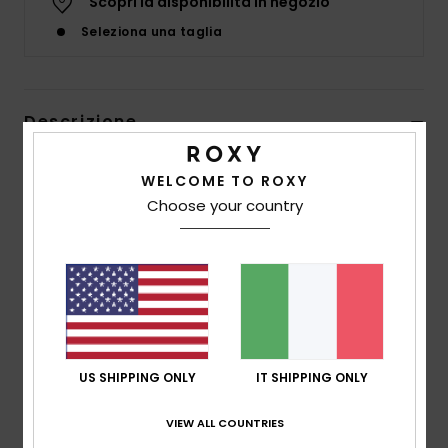
Scopri la disponibilità in negozio
Abbigliame
Seleziona una taglia
Accessori
Descrizione
Calzature
Lo slip bikini a triangolo con laccetti laterali Kauai,
WELCOME TO ROXY
Fitness
caratterizzato da una stampa hawaiana nei toni Navy e
Choose your country
Lemonade, è progettato per essere allacciato in
molteplici modi per una vestibilità personalizzabile.
Snow
Sbarazzino e minimalista, è fatto per le giornate baciate
dal sole.
Swim
Dettagli & caratteristiche
US SHIPPING ONLY
IT SHIPPING ONLY
Spedizioni e Resi
VIEW ALL COUNTRIES