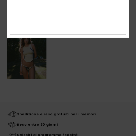
Visti di recente
Spedizione e reso gratuiti per i membri
Reso entro 30 giorni
Unisciti al programma fedeltà