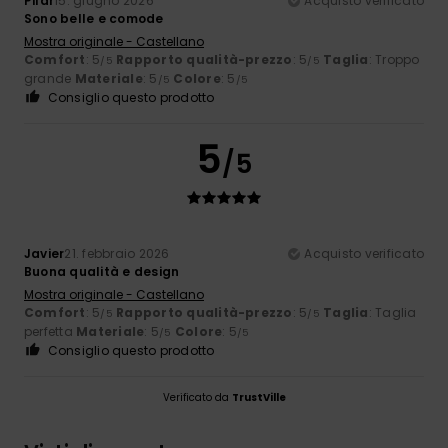
Pilar
15. giugno 2026
Acquisto verificato
Sono belle e comode
Mostra originale - Castellano
Comfort
: 5
Rapporto qualità-prezzo
: 5
Taglia
: Troppo
/5
/5
grande
Materiale
: 5
Colore
: 5
/5
/5
Consiglio questo prodotto
5
/5
Javier
21. febbraio 2026
Acquisto verificato
Buona qualità e design
Mostra originale - Castellano
Comfort
: 5
Rapporto qualità-prezzo
: 5
Taglia
: Taglia
/5
/5
perfetta
Materiale
: 5
Colore
: 5
/5
/5
Consiglio questo prodotto
Verificato da
TrustVille