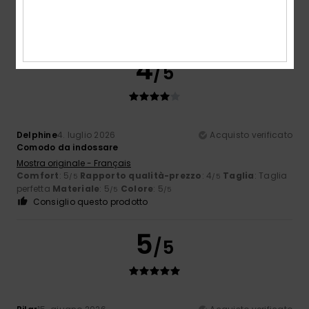
4
/5
Delphine
4. luglio 2026
Acquisto verificato
Comodo da indossare
Mostra originale - Français
Comfort
: 5
Rapporto qualità-prezzo
: 4
Taglia
: Taglia
/5
/5
perfetta
Materiale
: 5
Colore
: 5
/5
/5
Consiglio questo prodotto
5
/5