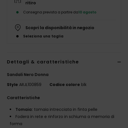
ritiro
Abbigliame
Consegna prevista a partire da
10 agosto
Accessori
Scopri la disponibilità in negozio
Seleziona una taglia
Calzature
Fitness
Dettagli & caratteristiche
Snow
Sandali Nero Donna
Style
ARJL100859
Codice colore
blk
Swim
Caratteristiche
Tomaia:
tomaia intrecciata in finta pelle
Fodera in rete e rinforzo in schiuma a memoria di
forma