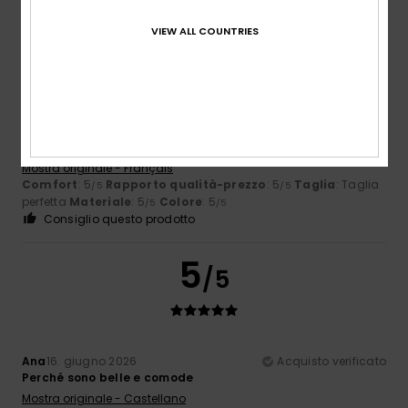
5
VIEW ALL COUNTRIES
/5
Isabelle
18. giugno 2026
Acquisto verificato
Misura standard, bel colore
Mostra originale - Français
Comfort
: 5
Rapporto qualità-prezzo
: 5
Taglia
: Taglia
/5
/5
perfetta
Materiale
: 5
Colore
: 5
/5
/5
Consiglio questo prodotto
5
/5
Ana
16. giugno 2026
Acquisto verificato
Perché sono belle e comode
Mostra originale - Castellano