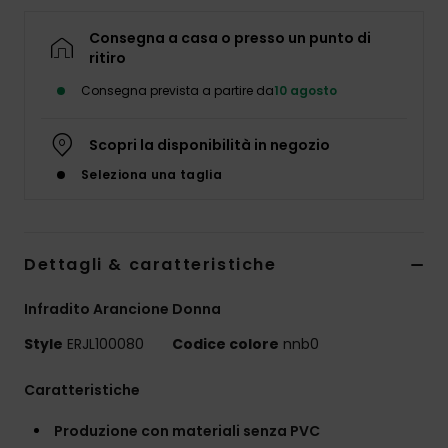
Abbigliame
Consegna a casa o presso un punto di
ritiro
Accessori
Consegna prevista a partire da
10 agosto
Calzature
Scopri la disponibilità in negozio
Seleziona una taglia
Fitness
Snow
Dettagli & caratteristiche
Swim
Infradito Arancione Donna
Style
ERJL100080
Codice colore
nnb0
Caratteristiche
Produzione con materiali senza PVC