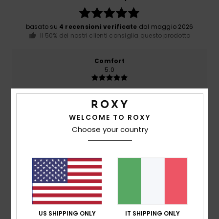
basato su
4 recensioni verificate
dal maggio 2026
Il 50% dei nostri clienti consiglia questo prodotto
Comfort
5.0
Rapporto qualità-prezzo
5.0
WELCOME TO ROXY
Choose your country
Taglia
Materiale
5.0
Troppo piccolo
Troppo grande
Colore
5.0
US SHIPPING ONLY
IT SHIPPING ONLY