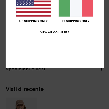
Lavaggio:
lavaggio in capo biologico
Vestibilità:
vestibilità regular corta
Collo:
Girocollo
Maniche:
maniche corte
US SHIPPING ONLY
IT SHIPPING ONLY
Marcatura:
fascia proprietaria nel collo posteriore
VIEW ALL COUNTRIES
Serigrafia davanti
Altre caratteristiche:
coste sul collo
Composizione
[Tessuto principale] 100% cotone
Spedizioni e Resi
Visti di recente