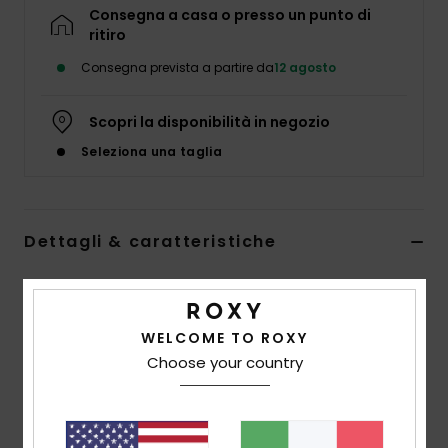
Abbigliame
Consegna a casa o presso un punto di
ritiro
Consegna prevista a partire da
12 agosto
Accessori
Scopri la disponibilità in negozio
Calzature
Seleziona una taglia
Fitness
Dettagli & caratteristiche
Snow
Maglietta a maniche corte Bianco Donna
Swim
Style
ERJZT05894
Codice colore
wbs0
WELCOME TO ROXY
Choose your country
Caratteristiche
Tessuto:
tessuto fiammato in 100% cotone [150
g/m2]