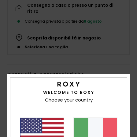
Abbigliame
Consegna a casa o presso un punto di
ritiro
Consegna prevista a partire da
8 agosto
Accessori
Scopri la disponibilità in negozio
Calzature
Seleziona una taglia
Fitness
Dettagli & caratteristiche
Snow
Infradito Verde Donna
WELCOME TO ROXY
Swim
Style
ERJL100071
Codice colore
gna0
Choose your country
Caratteristiche
Produzione con materiali senza PVC
Tomaia: cinturini superiori in TR trasparente con