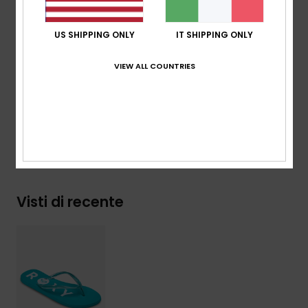
glitter integrati
Suola:
EVA e spugna di gomma riciclata
US SHIPPING ONLY
IT SHIPPING ONLY
Suola:__ EVA e spugna di gomma riciclata
VIEW ALL COUNTRIES
Composizione
Upper: 100% TR sintetico, Lining: 100% TR
sintetico, Outsole: 100% gomma spugna
Spedizioni e Resi
Visti di recente