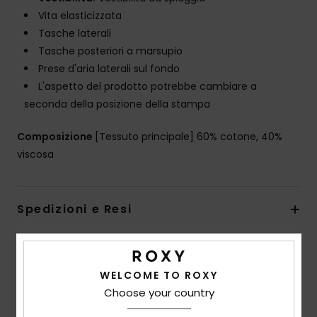
Vita elasticizzata
Tasche laterali
Tasche posteriori a marsupio
Prese d'aria laterali sul fondo
L'aspetto del prodotto potrebbe cambiare a
seconda della posizione della stampa
Composizione
[Tessuto principale] 60% cotone, 40%
viscosa
Spedizioni e Resi
Recensioni dei clienti
WELCOME TO ROXY
Choose your country