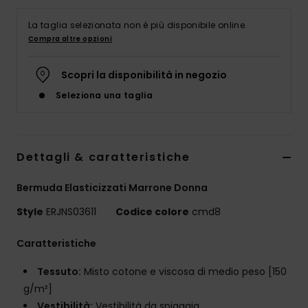
Abbigliame
La taglia selezionata non è più disponibile online.
Compra altre opzioni
Accessori
Scopri la disponibilità in negozio
Calzature
Seleziona una taglia
Fitness
Dettagli & caratteristiche
Snow
Bermuda Elasticizzati Marrone Donna
Swim
Style
ERJNS03611
Codice colore
cmd8
Caratteristiche
Tessuto:
Misto cotone e viscosa di medio peso [150
g/m²]
Vestibilità:
Vestibilità da spiaggia