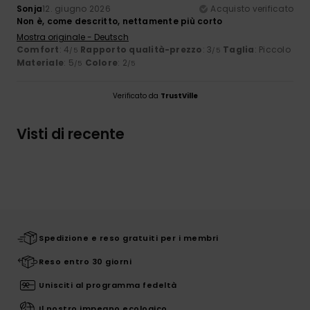
Sonja
12. giugno 2026
Acquisto verificato
Non è, come descritto, nettamente più corto
Mostra originale - Deutsch
Comfort
: 4
Rapporto qualità-prezzo
: 3
Taglia
: Piccolo
/5
/5
Materiale
: 5
Colore
: 2
/5
/5
Verificato da
TrustVille
Visti di recente
Spedizione e reso gratuiti per i membri
Reso entro 30 giorni
Unisciti al programma fedeltà
Il nostro impegno ecologico