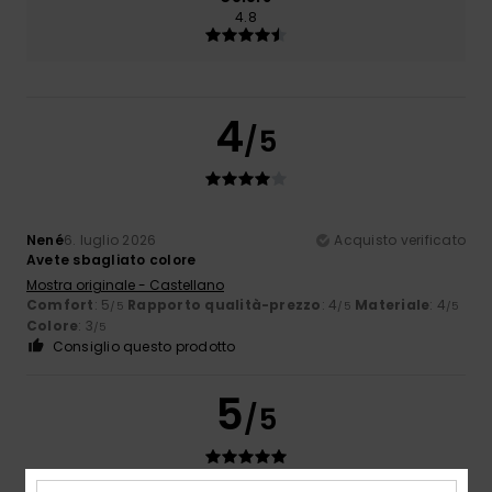
4.8
4
/5
Nené
6. luglio 2026
Acquisto verificato
Avete sbagliato colore
Mostra originale - Castellano
Comfort
: 5
Rapporto qualità-prezzo
: 4
Materiale
: 4
/5
/5
/5
Colore
: 3
/5
Consiglio questo prodotto
5
/5