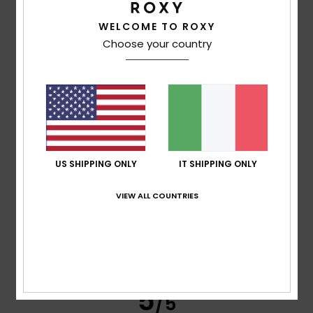
Elisa
5. luglio 2026
Acquisto verificato
WELCOME TO ROXY
Perché è utile e molto bello
Comfort
: 5
Rapporto qualità-prezzo
: 5
Taglia
: Troppo
Choose your country
/5
/5
grande
Materiale
: 5
Colore
: 5
/5
/5
Consiglio questo prodotto
4
/5
US SHIPPING ONLY
IT SHIPPING ONLY
Fiona
5. luglio 2026
Acquisto verificato
Le maniche sono un po' larghe all'altezza degli
VIEW ALL COUNTRIES
avambracci, ma per il resto sono perfette
Mostra originale - English
Comfort
: 5
Rapporto qualità-prezzo
: 4
Materiale
: 4
/5
/5
/5
Colore
: 5
/5
Consiglio questo prodotto
5
/5