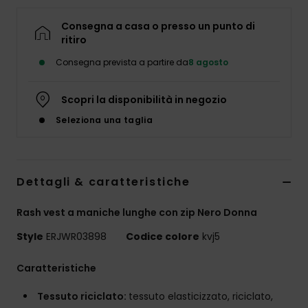
Abbigliame
Consegna a casa o presso un punto di
ritiro
Accessori
Consegna prevista a partire da
8 agosto
Calzature
Scopri la disponibilità in negozio
Seleziona una taglia
Fitness
Snow
Dettagli & caratteristiche
Swim
Rash vest a maniche lunghe con zip Nero Donna
Style
ERJWR03898
Codice colore
kvj5
Caratteristiche
Tessuto riciclato:
tessuto elasticizzato, riciclato,