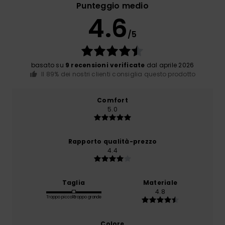
Punteggio medio
4.6
/5
basato su
9 recensioni verificate
dal aprile 2026
Il 89% dei nostri clienti consiglia questo prodotto
Comfort
5.0
Rapporto qualità-prezzo
4.4
Taglia
Materiale
4.8
Troppo piccolo
Troppo grande
Colore