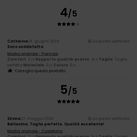
4
/5
Catherine
24. giugno 2026
Acquisto verificato
Sono soddisfatta
Mostra originale - Français
Comfort
: 5
Rapporto qualità-prezzo
: 4
Taglia
: Taglia
/5
/5
perfetta
Materiale
: 5
Colore
: 5
/5
/5
Consiglio questo prodotto
5
/5
Silvina
27. maggio 2026
Acquisto verificato
Bellissima. Taglia perfetta. Qualità eccellente!
Mostra originale - Castellano
Comfort
: 5
Rapporto qualità-prezzo
: 5
Taglia
: Taglia
/5
/5