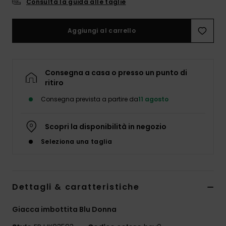
Consulta la guida alle taglie
Abbigliame
Aggiungi al carrello
Accessori
Calzature
Consegna a casa o presso un punto di
ritiro
Fitness
Consegna prevista a partire da
11 agosto
Snow
Scopri la disponibilità in negozio
Seleziona una taglia
Swim
Dettagli & caratteristiche
Giacca imbottita Blu Donna