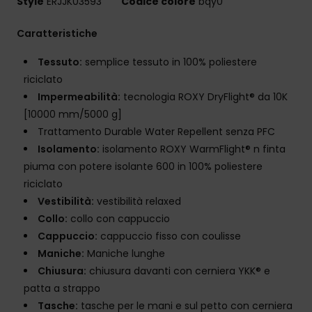
Style
ERJJK03593
Codice colore
bqy0
Caratteristiche
Tessuto:
semplice tessuto in 100% poliestere
riciclato
Impermeabilità:
tecnologia ROXY DryFlight® da 10K
[10000 mm/5000 g]
Trattamento Durable Water Repellent senza PFC
Isolamento:
isolamento ROXY WarmFlight® n finta
piuma con potere isolante 600 in 100% poliestere
riciclato
Vestibilità:
vestibilità relaxed
Collo:
collo con cappuccio
Cappuccio:
cappuccio fisso con coulisse
Maniche:
Maniche lunghe
Chiusura:
chiusura davanti con cerniera YKK® e
patta a strappo
Tasche:
tasche per le mani e sul petto con cerniera