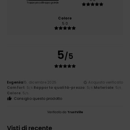
Troppo piccolo
Troppo grande
Colore
5.0
5
/5
Evgeniia
15. dicembre 2025
Acquisto verificato
Comfort
: 5
Rapporto qualità-prezzo
: 5
Materiale
: 5
/5
/5
/5
Colore
: 5
/5
Consiglio questo prodotto
Verificato da
TrustVille
Visti di recente