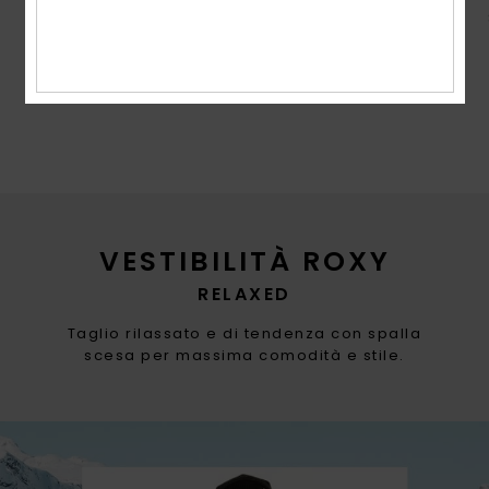
come peso di contenuto riciclato rispetto al
peso totale del capo.
VESTIBILITÀ ROXY
RELAXED
Taglio rilassato e di tendenza con spalla
scesa per massima comodità e stile.