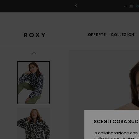
Salta
alle
iviti
🏄‍♀️
R
informazioni
sul
prodotto
OFFERTE
COLLEZIONI
SCEGLI COSA SUCC
In collaborazione con i
delle informazioni sul t