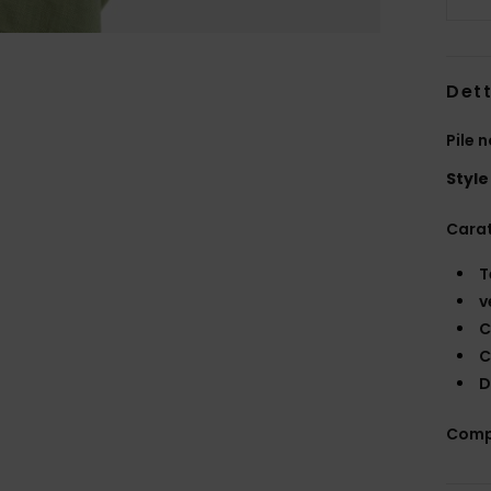
Dett
Pile 
Style
Carat
T
v
C
C
D
Comp