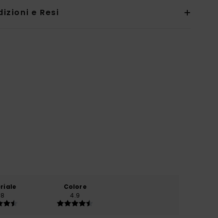
izioni e Resi
riale
Colore
.8
4.9