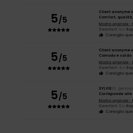
Client anonyme v
5
/5
Comfort, qualità
Mostra originale -
Comfort
: 5
Rap
/5
Consiglio que
Client anonyme v
5
/5
Comodo e caldo
Mostra originale -
Comfort
: 4
Rap
/5
Consiglio que
SYLVIE
20. gennai
5
/5
Corrisponde alle
Mostra originale -
Comfort
: 5
Rap
/5
Consiglio que