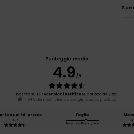
Sped
Punteggio medio
4.9
/5
basato su
16 recensioni verificate
dal ottobre 2025
Il 94% dei nostri clienti consiglia questo prodotto
orto qualità-prezzo
Taglia
Mate
4.7
4
Troppo piccolo
Troppo grande