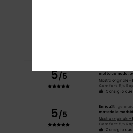
5
/5
Molto molto caldo
Mostra originale -
Comfort
: 5
Rap
/5
Consiglio que
5
Client anonyme v
/5
Qualità vs prezz
Mostra originale -
Taglia
: Grande
Client anonyme v
5
/5
molto comodo, be
Mostra originale -
Comfort
: 5
Rap
/5
Consiglio que
Enrica
25. gennai
5
/5
materiale morbido
Mostra originale -
Comfort
: 5
Rap
/5
Consiglio que