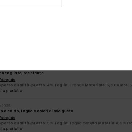
, molto morbido e dal taglio molto bello... adoro il motivo.
 Français
porto qualità-prezzo
: 5
Taglia
: Taglia perfetta
Materiale
: 5
Co
/5
/5
sto prodotto
érifié
29. gennaio 2026
o
 Português
érifié
26. gennaio 2026
n tagliato, resistente
 Français
porto qualità-prezzo
: 4
Taglia
: Grande
Materiale
: 5
Colore
: 
/5
/5
sto prodotto
o 2026
 e caldo, taglio e colori di mio gusto
 Français
porto qualità-prezzo
: 5
Taglia
: Taglia perfetta
Materiale
: 5
Co
/5
/5
sto prodotto