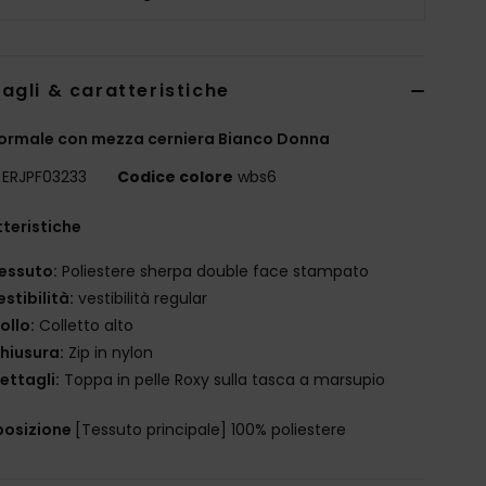
agli & caratteristiche
normale con mezza cerniera Bianco Donna
ERJPF03233
Codice colore
wbs6
teristiche
essuto:
Poliestere sherpa double face stampato
estibilità:
vestibilità regular
ollo:
Colletto alto
hiusura:
Zip in nylon
ettagli:
Toppa in pelle Roxy sulla tasca a marsupio
osizione
[Tessuto principale] 100% poliestere