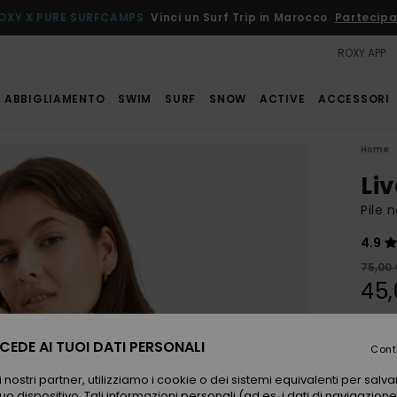
OXY X PURE SURFCAMPS
Vinci un Surf Trip in Marocco
Partecipa
ROXY APP
ABBIGLIAMENTO
SWIM
SURF
SNOW
ACTIVE
ACCESSORI
Home
Li
Pile 
4.9
75,00
45,
OFFER
EDE AI TUOI DATI PERSONALI
Cont
Color
 nostri partner, utilizziamo i cookie o dei sistemi equivalenti per sal
uo dispositivo. Tali informazioni personali (ad es. i dati di navigazione e