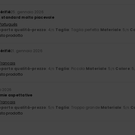
érifié
25. gennaio 2026
, standard molto piacevole
 Português
porto qualità-prezzo
: 4
Taglia
: Taglia perfetta
Materiale
: 5
Co
/5
/5
sto prodotto
érifié
21. gennaio 2026
 Français
porto qualità-prezzo
: 4
Taglia
: Piccolo
Materiale
: 5
Colore
: 5
/5
/5
sto prodotto
o 2026
 mie aspettative
 Français
porto qualità-prezzo
: 5
Taglia
: Troppo grande
Materiale
: 5
C
/5
/5
sto prodotto