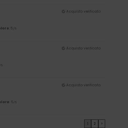
Acquisto verificato
lore
: 5
/5
Acquisto verificato
/5
Acquisto verificato
olore
: 5
/5
1
2
>