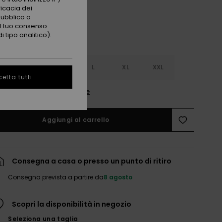
ficacia dei
pubblico o
 il tuo consenso
 tipo analitico).
S
S
M
L
XL
XXL
etta tutti
nsulta la guida alle taglie
Aggiungi al carrello
Consegna a casa o presso un punto di ritiro
Consegna prevista a partire da
8 agosto
Scopri la disponibilità in negozio
Seleziona una taglia