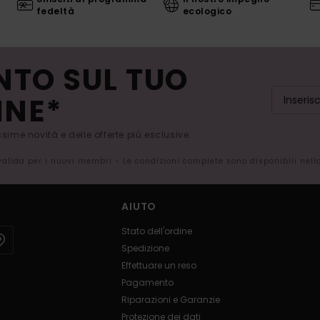
fedeltà
ecologico
NTO SUL TUO
INE*
issime novità e delle offerte più esclusive.
 valida per i nuovi membri - Le condizioni complete sono disponibili nel
AIUTO
Stato dell'ordine
Spedizione
Effettuare un reso
Pagamento
Riparazioni e Garanzie
Protezione dei dati