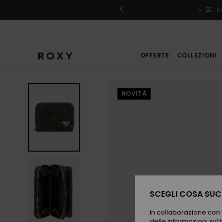
Salta
alle
iviti
🏄‍♀️
R
informazioni
sul
prodotto
OFFERTE
COLLEZIONI
NOVITÀ
SCEGLI COSA SUCC
In collaborazione con i
delle informazioni sul t