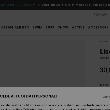
OXY X PURE SURFCAMPS
Vinci un Surf Trip in Marocco
Partecipa
ROXY APP
ABBIGLIAMENTO
SWIM
SURF
SNOW
ACTIVE
ACCESSORI
Home
Lis
Porta
30,
Color
EDE AI TUOI DATI PERSONALI
Cont
 nostri partner, utilizziamo i cookie o dei sistemi equivalenti per sal
uo dispositivo. Tali informazioni personali (ad es. i dati di navigazione e