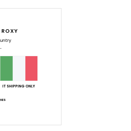
Porta
Style
 ROXY
Carat
untry
T
T
cart
M
D
Comp
IT SHIPPING ONLY
IES
Sped