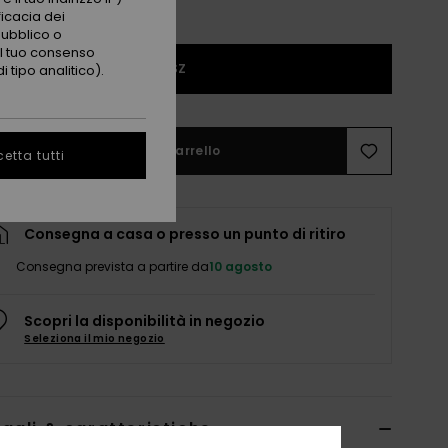
ficacia dei
pubblico o
 il tuo consenso
1SZ
 tipo analitico).
Aggiungi al carrello
etta tutti
Consegna a casa o presso un punto di ritiro
Consegna prevista a partire da
10 agosto
Scopri la disponibilità in negozio
Seleziona il mio negozio
agli & caratteristiche